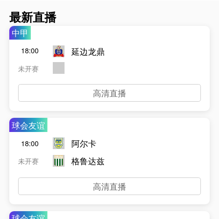
最新直播
中甲
延边龙鼎
18:00
未开赛
高清直播
球会友谊
阿尔卡
18:00
格鲁达兹
未开赛
高清直播
球会友谊