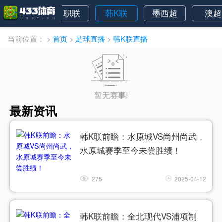
中超
日职联
韩K联
墨西超
澳超
当前位置：
>
首页
>
足球直播
>
韩K联直播
暂无赛事!
最新资讯
韩K联前瞻：水原城VS尚州尚武，
水原城赛季至今未尝胜绩！
275
2025-04-12
韩K联前瞻：全北现代VS浦项制