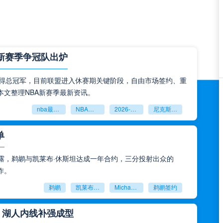
，新赛季争冠队出炉
克斯夺得总冠军，目前联盟进入休赛期关键阶段，自由市场签约、重
文整理NBA新赛季最新资讯。
nba最新新闻
NBA休赛期资讯
2026‑2027NBA前瞻
尼克斯总冠军
单
cotto透露，鹈鹕与凯莱布·休斯坦达成一年合约，三分投射出众的
作。
鹈鹕
凯莱布‑休斯坦
Michael Scotto
鹈鹕签约
，湖人内线补强成型