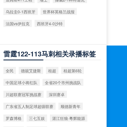
乌拉圭0-1西班牙
世界杯英格兰战报
法国vs伊拉克
西班牙4-0沙特
雷霆122-113马刺相关录播标签
全民
德兢艾捷斯
桂超
桂超第6轮
中国足球小将红队
全省20个市州挑战队
川超联赛冠军挑战赛
深圳赛卓
广东省五人制足球超级联赛
顺德新青年
罗森博格
三七互娱
湛江狂狼·粵辉能源