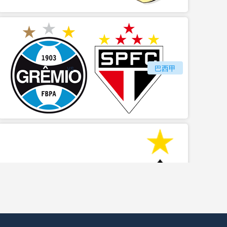
vs
格雷米奥
巴西甲
圣保罗
瑞模贝雷
vs
巴西甲