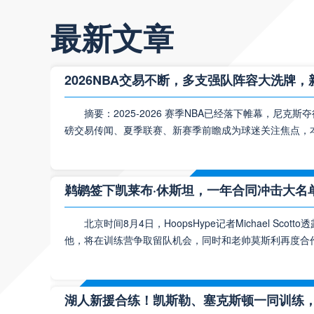
最新文章
2026NBA交易不断，多支强队阵容大洗牌
摘要：2025‑2026 赛季NBA已经落下帷幕，尼
磅交易传闻、夏季联赛、新赛季前瞻成为球迷关注焦点，本
鹈鹕签下凯莱布·休斯坦，一年合同冲击大名
北京时间8月4日，HoopsHype记者Michael S
他，将在训练营争取留队机会，同时和老帅莫斯利再度合
湖人新援合练！凯斯勒、塞克斯顿一同训练