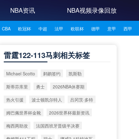
NBA资讯
NBA视频录像回放
CBA
欧冠杯
中超
法甲
欧联杯
德甲
意甲
西甲
NBA雄鹿
NBA76人
NBA森林狼
NBA凯尔特人
雷霆122-113马刺相关标签
NBA湖人
NBA赛程
NBA科比
NBA东契奇
NBA杜兰特
Michael Scotto
鹈鹕签约
凯斯勒
NBA资讯
斯蒂芬库里
勇士
2026NBA休赛期
热火引援
波士顿凯尔特人
吕冈茨·多特
姆巴佩世界杯金靴
2026世界杯最新资讯
梅西两助攻
法国西班牙晋级半决赛
詹姆斯411工程
瑞士
挪威2-1科特迪瓦