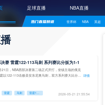
页
足球直播
NBA直播
世界杯
NBA
英超
中甲
韩K联
日职联
直播
NBA独行侠
NBA勇士
NBA库里
NBA詹姆斯
决赛 雷霆122-113马刺 系列赛比分扳为1-1
月21日，NBA西部决赛第二场正式开打，坐镇主场的俄克
霆以122-113击败圣安东尼奥马刺，双方系列赛大比分打
详情
，后续赛事
雷霆
马刺
雷霆122-113马刺
2026-05-21 21:55:54