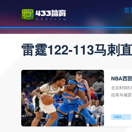
首
雷霆122-113马刺
NBA西部
北京时间5
拉荷马城雷
成1比1平
NBA西部决赛