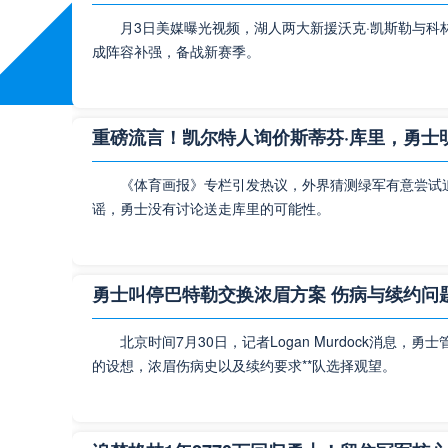
月3日美媒曝光视频，湖人两大新援沃克·凯斯勒与科
成阵容补强，备战新赛季。
重磅流言！凯尔特人询价斯蒂芬·库里，勇士
《体育画报》专栏引发热议，外界猜测绿军有意尝试
谣，勇士没有讨论送走库里的可能性。
勇士叫停巴特勒交换浓眉方案 伤病与续约问
北京时间7月30日，记者Logan Murdock消息
的设想，浓眉伤病史以及续约要求**队选择观望。