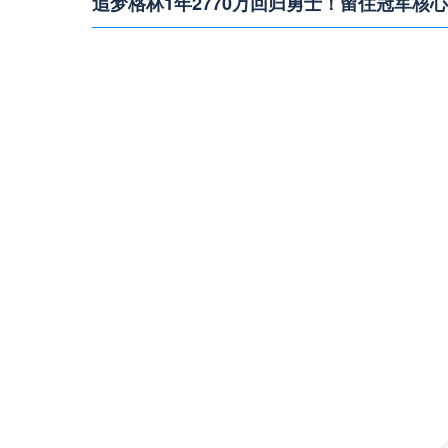
追梦格林1年2770万回归勇士！留住冠军核
NBA休赛期重磅消息，据Shams消息，德雷蒙德-
季阵容。
热火持续追求克莱·汤普森！独行侠后卫成引
NBA休赛期最新动态，迈阿密热火积极运作，将克莱
湖人官宣签下马蒂斯·塞布尔！侧翼防守迎来
洛杉矶湖人正式签约防守悍将马蒂斯·塞布尔，一年
凯尔特人重磅交易！乔治入驻波士顿，绿军