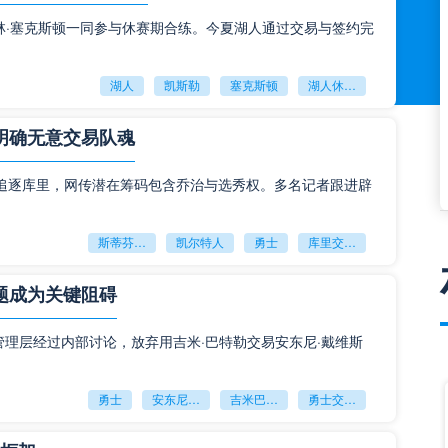
林·塞克斯顿一同参与休赛期合练。今夏湖人通过交易与签约完
湖人
凯斯勒
塞克斯顿
湖人休赛期引援
明确无意交易队魂
追逐库里，网传潜在筹码包含乔治与选秀权。多名记者跟进辟
斯蒂芬库里
凯尔特人
勇士
库里交易传闻
题成为关键阻碍
，勇士管理层经过内部讨论，放弃用吉米·巴特勒交易安东尼·戴维斯
勇士
安东尼戴维斯
吉米巴特勒
勇士交易浓眉