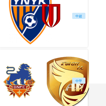
vs
云南玉昆
成都蓉城
中超
vs
定南赣联
中甲
大连