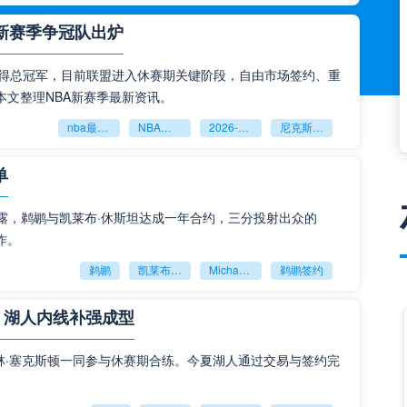
，新赛季争冠队出炉
克斯夺得总冠军，目前联盟进入休赛期关键阶段，自由市场签约、重
文整理NBA新赛季最新资讯。
nba最新新闻
NBA休赛期资讯
2026‑2027NBA前瞻
尼克斯总冠军
单
cotto透露，鹈鹕与凯莱布·休斯坦达成一年合约，三分投射出众的
作。
鹈鹕
凯莱布‑休斯坦
Michael Scotto
鹈鹕签约
，湖人内线补强成型
林·塞克斯顿一同参与休赛期合练。今夏湖人通过交易与签约完