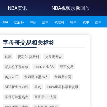
NBA资讯
NBA视频录像回放
CBA
欧冠杯
中超
法甲
欧联杯
德甲
意甲
西甲
NBA雄鹿
NBA76人
NBA森林狼
NBA凯尔特人
字母哥交易相关标签
NBA湖人
NBA赛程
NBA科比
NBA东契奇
NBA杜兰特
鹈鹕
贾马尔‑莫斯利
克莱汤普森
NBA资讯
湖人签下塞布尔
2026-27NBA
绿军交易
奥拉朱旺
詹姆斯加盟76人
詹姆斯合同
NBA新生代内线
马刺
2026世界杯最新资讯
字母哥加盟热火
西班牙2-0法国
詹姆斯历史地位
科特迪瓦vs挪威