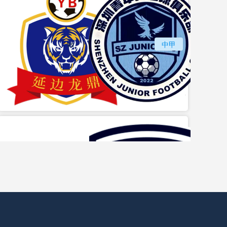
vs
延边龙鼎
中甲
深圳
山形山神
vs
日职乙
枥木