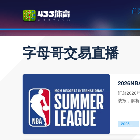
首
字母哥交易直播
2026
汇总202
战报，解析
2026NBA休赛期