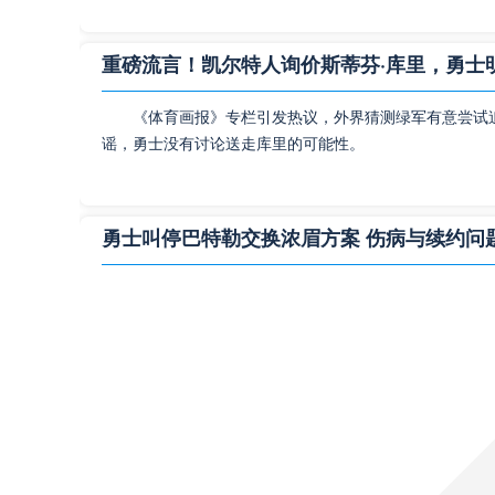
重磅流言！凯尔特人询价斯蒂芬·库里，勇士
《体育画报》专栏引发热议，外界猜测绿军有意尝试
谣，勇士没有讨论送走库里的可能性。
勇士叫停巴特勒交换浓眉方案 伤病与续约问
北京时间7月30日，记者Logan Murdock消息
的设想，浓眉伤病史以及续约要求**队选择观望。
追梦格林1年2770万回归勇士！留住冠军核
NBA休赛期重磅消息，据Shams消息，德雷蒙德-
季阵容。