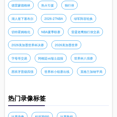
德雷蒙德格林
热火引援
独行侠
湖人签下塞布尔
2026-27NBA
绿军阵容轮换
切特霍姆格伦
NBA夏季联赛
雷霆老鹰独行侠交易
2026美加墨世界杯决赛
2026美加墨世界
字母哥交易
阿根廷vs瑞士战报
世界杯八强赛
西班牙晋级四强
世界杯小组赛出线
英格兰加纳平局
热门录像标签
比赛录像
桂超第6轮
比赛集锦