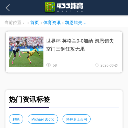
当前位置：
>
首页
>
体育资讯
>
凯恩错失空门
世界杯 英格兰0-0加纳 凯恩错失
空门三狮狂攻无果
58
2026-06-24
热门资讯标签
鹈鹕
Michael Scotto
格林勇士合同