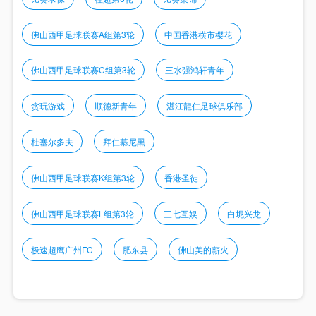
佛山西甲足球联赛A组第3轮
中国香港横市樱花
佛山西甲足球联赛C组第3轮
三水强鸿轩青年
贪玩游戏
顺德新青年
湛江龍仁足球俱乐部
杜塞尔多夫
拜仁慕尼黑
佛山西甲足球联赛K组第3轮
香港圣徒
佛山西甲足球联赛L组第3轮
三七互娱
白坭兴龙
极速超鹰广州FC
肥东县
佛山美的薪火