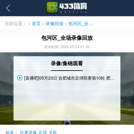
当前位置：
>
首页
>
录像回放
>
包河区_全场录像回放
包河区_全场录像回放
发布时间: 2026-05-24 01:30
录像/集锦观看
[直播吧]05月23日 合肥城市足球联赛第10轮 肥西县 VS 包河区 全场录像 [小窗/手机/PAD观看]
标签：
比赛录像
足球
全民