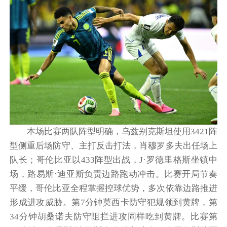
本场比赛两队阵型明确，乌兹别克斯坦使用3421阵
型侧重后场防守、主打反击打法，肖穆罗多夫出任场上
队长；哥伦比亚以433阵型出战，J·罗德里格斯坐镇中
场，路易斯·迪亚斯负责边路跑动冲击。比赛开局节奏
平缓，哥伦比亚全程掌握控球优势，多次依靠边路推进
形成进攻威胁。第7分钟莫西卡防守犯规领到黄牌，第
34分钟胡桑诺夫防守阻拦进攻同样吃到黄牌。比赛第