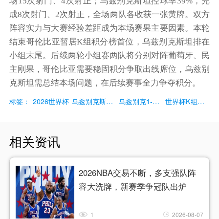
场15次射门、4次射正；乌兹别克斯坦控球率39%，完
成8次射门、2次射正，全场两队各收获一张黄牌。双方
阵容实力与大赛经验差距成为本场赛果主要因素。本轮
结束哥伦比亚暂居K组积分榜首位，乌兹别克斯坦排在
小组末尾。后续两轮小组赛两队将分别对阵葡萄牙、民
主刚果，哥伦比亚需要稳固积分争取出线席位，乌兹别
克斯坦需总结本场问题，在后续赛事全力争夺积分。
标签：
2026世界杯
乌兹别克斯坦vs哥伦比亚
乌兹别克1-3哥伦比亚
世界杯K组战报
相关资讯
2026NBA交易不断，多支强队阵
容大洗牌，新赛季争冠队出炉
1
2026-08-07