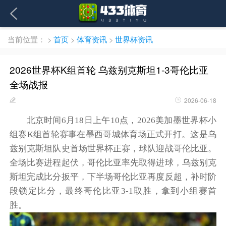
当前位置：
>
首页
>
体育资讯
>
世界杯资讯
2026世界杯K组首轮 乌兹别克斯坦1-3哥伦比亚
全场战报
2026-06-18
北京时间6月18日上午10点，2026美加墨世界杯小
组赛K组首轮赛事在墨西哥城体育场正式开打。这是乌
兹别克斯坦队史首场世界杯正赛，球队迎战哥伦比亚。
全场比赛进程起伏，哥伦比亚率先取得进球，乌兹别克
斯坦完成比分扳平，下半场哥伦比亚再度反超，补时阶
段锁定比分，最终哥伦比亚3-1取胜，拿到小组赛首
胜。