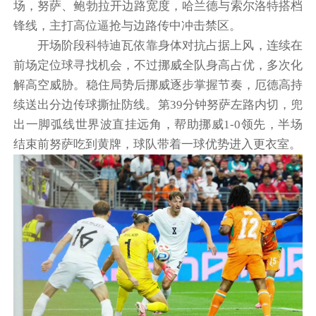
场，努萨、鲍勃拉开边路宽度，哈兰德与索尔洛特搭档
锋线，主打高位逼抢与边路传中冲击禁区。
开场阶段科特迪瓦依靠身体对抗占据上风，连续在
前场定位球寻找机会，不过挪威全队身高占优，多次化
解高空威胁。稳住局势后挪威逐步掌握节奏，厄德高持
续送出分边传球撕扯防线。第39分钟努萨左路内切，兜
出一脚弧线世界波直挂远角，帮助挪威1-0领先，半场
结束前努萨吃到黄牌，球队带着一球优势进入更衣室。