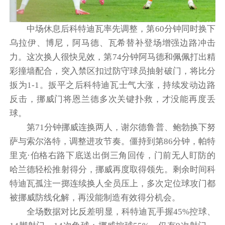
中场休息后科特迪瓦率先调整，第60分钟同时换下
乌拉伊、博尼，阿马德、瓦希替补登场增强边路冲击
力。这次换人很快见效，第74分钟阿马德和佩佩打出精
彩撞墙配合，突入禁区扣过防守球员抽射破门，将比分
扳为1-1。扳平之后科特迪瓦士气大涨，持续发动边路
反击，挪威门将恩兰德多次关键扑救，才没能再度丢
球。
第71分钟挪威连换两人，谢尔德鲁普、鲍勃换下努
萨与索尔洛特，调整进攻节奏。僵持到第86分钟，帕特
里克·伯格右路下底送出倒三角回传，门前无人盯防的
哈兰德轻松推射得分，挪威再度取得领先。剩余时间科
特迪瓦孤注一掷连续换人全员压上，多次定位球攻门都
被挪威防线化解，再没能制造有效得分机会。
全场数据对比反差明显，科特迪瓦手握45%控球、