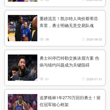
重磅流言！凯尔特人询价斯蒂芬·
库里，勇士明确无意交易队魂
38
2026-08-02
勇士叫停巴特勒交换浓眉方案 伤
病与续约问题成为关键阻碍
51
2026-07-31
追梦格林1年2770万回归勇士！留
住冠军核心框架