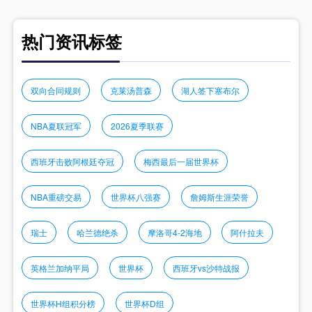
热门资讯标签
双向合同规则
克莱汤普森
湖人签下塞布尔
NBA夏联冠军
2026夏季联赛
西班牙击败阿根廷夺冠
梅西最后一届世界杯
NBA重磅交易
世界杯八强赛
詹姆斯生涯荣誉
瑞士
哈兰德绝杀
摩洛哥4-2海地
阿什拉夫
英格兰加纳平局
世界杯
西班牙vs沙特战报
世界杯H组积分榜
世界杯D组