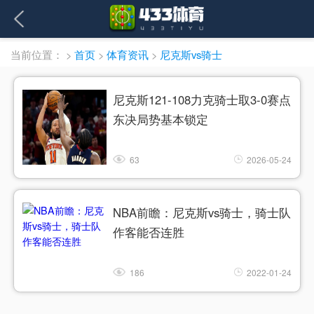
当前位置：
>
首页
>
体育资讯
>
尼克斯vs骑士
尼克斯121-108力克骑士取3-0赛点
东决局势基本锁定
63
2026-05-24
NBA前瞻：尼克斯vs骑士，骑士队
作客能否连胜
186
2022-01-24