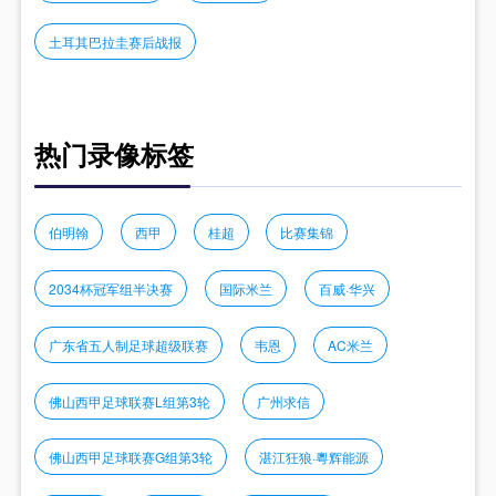
土耳其巴拉圭赛后战报
热门录像标签
伯明翰
西甲
桂超
比赛集锦
2034杯冠军组半决赛
国际米兰
百威·华兴
广东省五人制足球超级联赛
韦恩
AC米兰
佛山西甲足球联赛L组第3轮
广州求信
佛山西甲足球联赛G组第3轮
湛江狂狼·粵辉能源