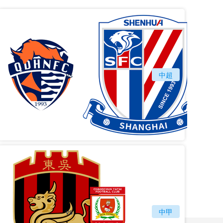
vs
青岛海牛
中超
上海
vs
苏州东吴
长春亚泰
中甲