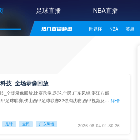
页
足球直播
NBA直播
世界杯
NBA
英超
中甲
韩K联
日职联
NBA独行侠
NBA勇士
NBA库里
NBA詹姆斯
科技_全场录像回放
技_全场录像回放,比赛录像,足球,全民,广东凤铝,湛江八部
西甲足球联赛,佛山西甲足球联赛32强淘汰赛,西甲视频及录
详情
足球
全民
广东凤铝
2026-08-04 01:30:26