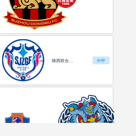
vs
石家庄功夫
陕西联合月亮泊队
中甲
梅州客家
vs
中甲
佛山