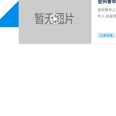
贺州青年
贺州青年人
年人,桂超
比赛录像
无缘决赛！
赛集锦,足球
半决赛
比赛集锦
全省20