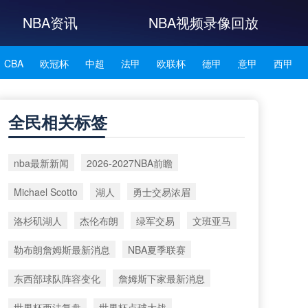
NBA资讯
NBA视频录像回放
CBA
欧冠杯
中超
法甲
欧联杯
德甲
意甲
西甲
NBA雄鹿
NBA76人
NBA森林狼
NBA凯尔特人
全民相关标签
NBA湖人
NBA赛程
NBA科比
NBA东契奇
NBA杜兰特
nba最新新闻
2026‑2027NBA前瞻
NBA资讯
Michael Scotto
湖人
勇士交易浓眉
洛杉矶湖人
杰伦布朗
绿军交易
文班亚马
勒布朗詹姆斯最新消息
NBA夏季联赛
东西部球队阵容变化
詹姆斯下家最新消息
世界杯西法复盘
世界杯点球大战