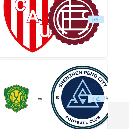
vs
圣塔菲联
阿甲
拉努斯
北京国安
vs
中超
深圳