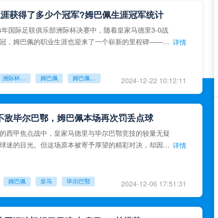
涯获得了多少个冠军?姆巴佩生涯冠军统计
年国际足联俱乐部洲际杯决赛中，随着皇家马德里3-0战
冠，姆巴佩的职业生涯也迎来了一个崭新的里程碑——他
详情
第20座冠军奖
洲际杯决赛
姆巴佩
姆巴佩生涯获得了多少个冠军
2024-12-22 10:12:11
2不敌毕尔巴鄂，姆巴佩本场再次罚丢点球
的西甲焦点战中，皇家马德里与毕尔巴鄂竞技的较量无疑
球迷的目光。但这场原本被寄予厚望的精彩对决，却因法
详情
佩的再次点球失手而蒙
姆巴佩
皇马
毕尔巴鄂
2024-12-06 17:51:31