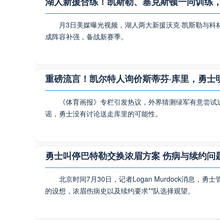
湖人新援合练！凯斯勒、塞克斯顿一同训练
由于维尼修
佩在关键时
月3日美媒曝光视频，湖人两大新援沃克·凯斯勒与科
场较量中，
成阵容补强，备战新赛季。
欧冠
重磅流言！凯尔特人询价斯蒂芬·库里，勇士
皇马新援
《体育画报》专栏引发热议，外界猜测绿军有意尝试
据‌最新
谣，勇士没有讨论送走库里的可能性。
3130万
翼，他的年
勇士叫停巴特勒交换浓眉方案 伤病与续约问
西甲
北京时间7月30日，记者Logan Murdock消息
的设想，浓眉伤病史以及续约要求**队选择观望。
姆巴佩
瑞典媒体在