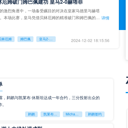
林厄姆破门姆巴佩建功 皇马2-0赫塔菲
的激烈角逐中，一场备受瞩目的对决在皇家马德里与赫塔
。本场比赛，皇马凭借贝林厄姆的精准破门和姆巴佩的出
详情
终以2-0的比分战胜
贝林厄姆
姆巴佩
皇马2-0赫塔菲
2024-12-02 18:15:56
物浦2-0击败皇马，麦卡利斯特建功姆巴佩失点
月28日04时，2024-25赛季欧冠联赛第5轮焦点大战打响，
德球场的利物浦2-0完胜皇马，继续在本赛季欧冠联赛中保
详情
单
以
cotto透露，鹈鹕与凯莱布·休斯坦达成一年合约，三分投射出众的
利物浦2-0击败皇马
麦卡利斯特
姆巴佩
2024-11-28 18:23:10
作。
鹈鹕
凯莱布‑休斯坦
Michael Scotto
鹈鹕签约
绩不佳，姆巴佩成为争议焦点