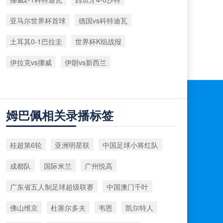
亚马尔世界杯首球
德国vs科特迪瓦
土耳其0-1巴拉圭
世界杯K组战报
伊拉克vs挪威
伊朗vs新西兰
姆巴佩相关录播标签
桂超第6轮
亚洲明星联
中国足球小将红队
成都队
国际米兰
广州悦高
广东省五人制足球超级联赛
中国澳门千叶
佛山维京
杜塞尔多夫
韦恩
凯尔特人