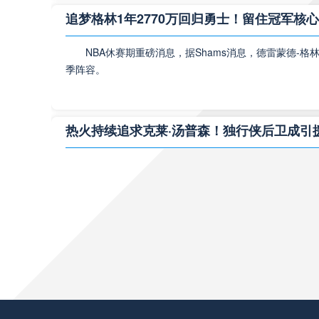
入住的酒店
追梦格林1年2770万回归勇士！留住冠军核
与一名年轻
NBA休赛期重磅消息，据Shams消息，德雷蒙德-
英超
季阵容。
姆巴佩
热火持续追求克莱·汤普森！独行侠后卫成引
基利安·姆
和摩纳哥效
NBA休赛期最新动态，迈阿密热火积极运作，将克莱
2023/2
欧冠
湖人官宣签下马蒂斯·塞布尔！侧翼防守迎来
洛杉矶湖人正式签约防守悍将马蒂斯·塞布尔，一年
2024
近期皇马官
大名单，比