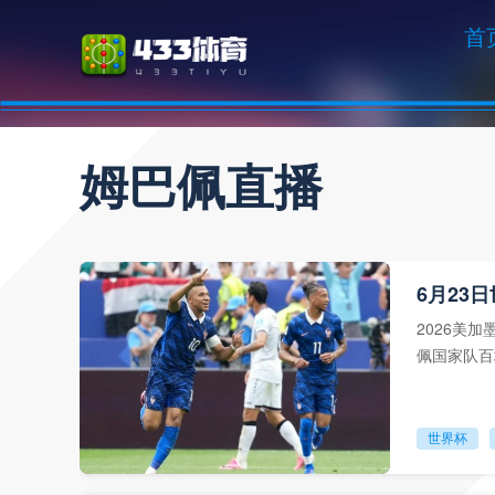
首
姆巴佩直播
6月23
2026美
佩国家队百
场各入一球
世界杯