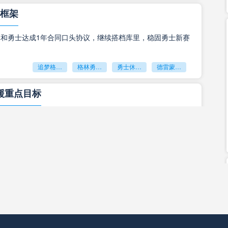
里遭到性侵和强奸，但根据后续报道称，姆巴佩在瑞典是
详情
心框架
女子自愿发生关系。
格林和勇士达成1年合同口头协议，继续搭档库里，稳固勇士新赛
姆巴佩
姆巴佩被指控强奸
姆巴佩与女子自愿发生关系
2024-10-17 11:37:41
追梦格林回归勇士
格林勇士合同
勇士休赛期引援
德雷蒙德格林
赢得过欧冠吗？姆巴佩欧冠一共打进多少球？
援重点目标
巴佩是否赢得过欧洲冠军联赛（欧冠）？在为巴黎圣日耳曼
力期间，他在欧冠赛场上的表现如何？巴黎圣日耳曼在
详情
·汤普森列为补强首选，球队评估交易与买断两种引援方案。
4赛季打入了欧冠半
克莱汤普森
热火引援
独行侠
NBA休赛期
姆巴佩
姆巴佩赢得过欧冠吗
姆巴佩欧冠一共打进多少球
2024-09-20 15:50:22
补强
合同锁定两届最佳防守二阵球员，新赛季外线防守实力升级。
-25欧冠皇马首轮比赛名单：姆巴佩领衔强阵!
湖人签下塞布尔
马蒂斯·塞布尔
洛杉矶湖人
湖人休赛期引援
方公布了2024-25赛季欧冠首轮比赛对阵斯图加特的
赛将于北京时间9月18日凌晨3:00在伯纳乌球场进行。皇
详情