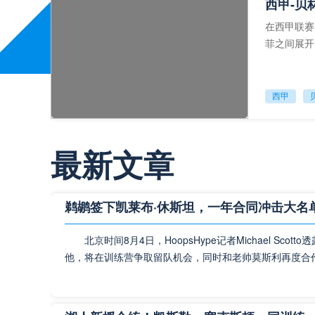
西甲-贝
在西甲联赛
菲之间展开
色建功，最
西甲
最新文章
欧冠：利
北京时间11
坐镇安菲尔
鹈鹕签下凯莱布·休斯坦，一年合同冲击大名
持全胜，并
北京时间8月4日，HoopsHype记者Michael S
欧冠
他，将在训练营争取留队机会，同时和老帅莫斯利再度合
皇马战