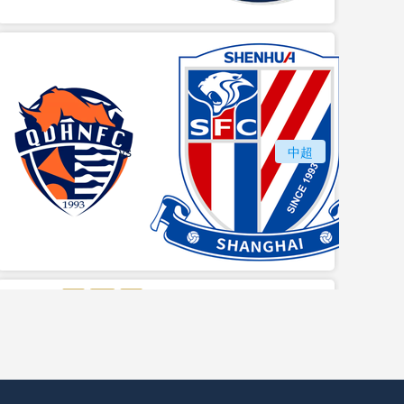
vs
青岛海牛
中超
上海
vs
苏州东吴
长春亚泰
中甲