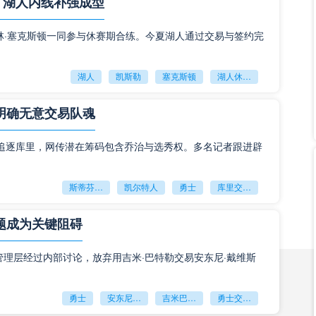
，湖人内线补强成型
斯及罗德里戈双双因伤缺阵，皇马近期只能寄希望于姆巴
刻能有所作为。令人感到遗憾的是，今夜在安菲尔德的客
详情
林·塞克斯顿一同参与休赛期合练。今夏湖人通过交易与签约完
姆巴佩表现不尽如人意
湖人
凯斯勒
塞克斯顿
湖人休赛期引援
皇马
姆巴佩
2024-11-28 18:20:50
明确无意交易队魂
姆巴佩的年薪多少?与球队合同期限为2029年
追逐库里，网传潜在筹码包含乔治与选秀权。多名记者跟进辟
德转盘点，皇马新援年薪排名第一的是姆巴佩，年薪为
欧元，合同期限至2029年。‌姆巴佩的加盟无疑让皇马如虎添
详情
斯蒂芬库里
凯尔特人
勇士
库里交易传闻
薪不仅远超队
题成为关键阻碍
皇马
姆巴佩
皇马新援姆巴佩的年薪
2024-10-23 10:54:00
，勇士管理层经过内部讨论，放弃用吉米·巴特勒交易安东尼·戴维斯
被指控强奸？法媒：姆巴佩与女子自愿发生关系
勇士
安东尼戴维斯
吉米巴特勒
勇士交易浓眉
近日声称姆巴佩在10日访问瑞典斯德哥尔摩期间，姆巴佩