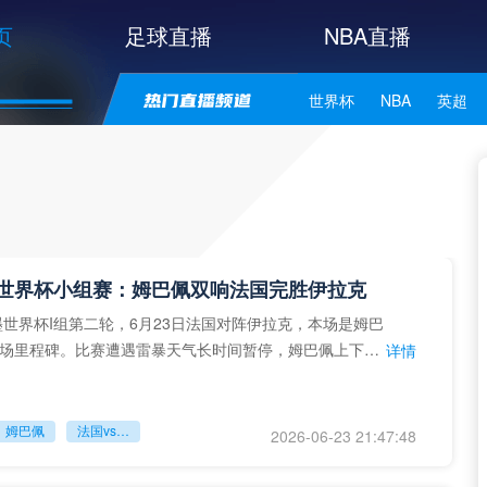
页
足球直播
NBA直播
世界杯
NBA
英超
中甲
韩K联
日职联
NBA独行侠
NBA勇士
NBA库里
NBA詹姆斯
日世界杯小组赛：姆巴佩双响法国完胜伊拉克
加墨世界杯I组第二轮，6月23日法国对阵伊拉克，本场是姆巴
场里程碑。比赛遭遇雷暴天气长时间暂停，姆巴佩上下半
详情
完成双响，助
姆巴佩
法国vs伊拉克
2026-06-23 21:47:48