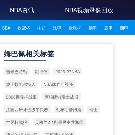
NBA资讯
NBA视频录像回放
CBA
欧冠杯
中超
法甲
欧联杯
德甲
意甲
西甲
NBA雄鹿
NBA76人
NBA森林狼
NBA凯尔特人
姆巴佩相关标签
NBA湖人
NBA赛程
NBA科比
NBA东契奇
NBA杜兰特
吉米巴特勒
独行侠
2026-27NBA
NBA资讯
波士顿凯尔特人
NBA休赛期补强
2026世界杯战报
阿根廷vs瑞士战报
法国西班牙晋级半决赛
勒布朗詹姆斯
瑞士
世界杯战报
英格兰2-1刚果民主共和国
挪威2-1科特迪瓦
西班牙4-0沙特