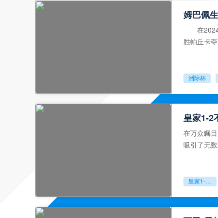
姆巴佩生
在2024
胜帕丘卡夺
职业生涯的
洲际杯
皇家1-
在万众瞩目
吸引了无数
国前锋姆巴
皇家1-2不敌毕尔巴鄂