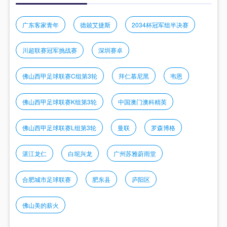
广东客家青年
德兢艾捷斯
2034杯冠军组半决赛
川超联赛冠军挑战赛
深圳赛卓
佛山西甲足球联赛C组第3轮
拜仁慕尼黑
韦恩
佛山西甲足球联赛K组第3轮
中国澳门澳科精英
佛山西甲足球联赛L组第3轮
曼联
罗森博格
湛江龙仁
白坭兴龙
广州苏雅蔚雨堂
合肥城市足球联赛
肥东县
庐阳区
佛山美的薪火