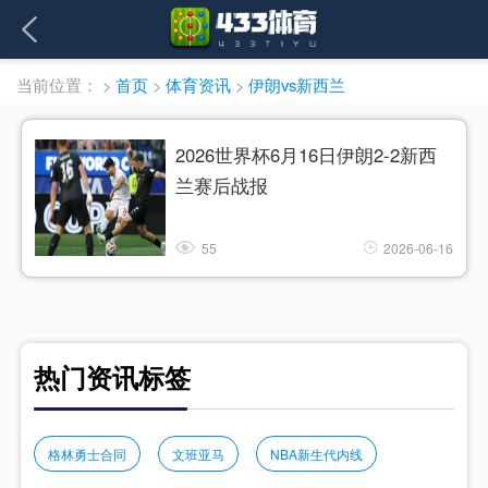
当前位置：
>
首页
>
体育资讯
>
伊朗vs新西兰
2026世界杯6月16日伊朗2-2新西
兰赛后战报
55
2026-06-16
热门资讯标签
格林勇士合同
文班亚马
NBA新生代内线