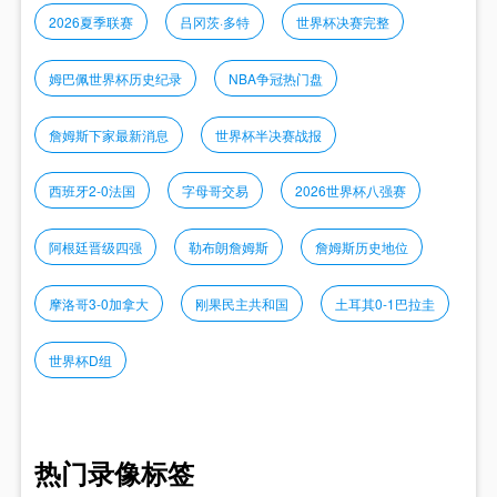
2026夏季联赛
吕冈茨·多特
世界杯决赛完整
姆巴佩世界杯历史纪录
NBA争冠热门盘
詹姆斯下家最新消息
世界杯半决赛战报
西班牙2-0法国
字母哥交易
2026世界杯八强赛
阿根廷晋级四强
勒布朗詹姆斯
詹姆斯历史地位
摩洛哥3-0加拿大
刚果民主共和国
土耳其0-1巴拉圭
世界杯D组
热门录像标签