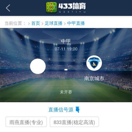
当前位置：
>
首页
>
足球直播
>
中甲直播
中甲
07-11 19:00
-
南京城市
未开赛
直播信号源
雨燕直播(专业)
833直播(稳定高清)