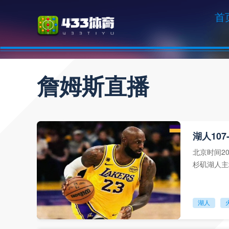
首
詹姆斯直播
湖人10
北京时间2
杉矶湖人主
的出色发挥
湖人