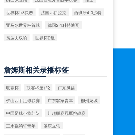
世界杯1/8决赛
法国vs伊拉克
西班牙4-0沙特
亚马尔世界杯首球
德国2-1科特迪瓦
翁达夫双响
世界杯D组
詹姆斯相关录播标签
联赛杯
联赛杯第1轮
广东凤铝
佛山西甲足球联赛
广东客家青年
柳州龙城
中国足球小将红队
川超联赛冠军挑战赛
三水强鸿轩青年
肇庆立讯