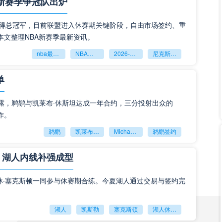
，新赛季争冠队出炉
场上每一场比赛都如同一场精彩的戏剧，充满了激情、冲突
2月14日晚，菲尼克斯太阳队与洛杉矶湖人队的对决，就上
详情
克斯夺得总冠军，目前联盟进入休赛期关键阶段，自由市场签约、重
场充满话题性的
文整理NBA新赛季最新资讯。
nba最新新闻
NBA休赛期资讯
2026‑2027NBA前瞻
尼克斯总冠军
狄龙·布鲁克斯
詹姆斯
狄龙·布鲁克斯被驱逐出场
2025-12-16 10:13:12
单
NBA詹姆斯为何缺席湖人对阵雷霆比赛？最新伤情回归消息
cotto透露，鹈鹕与凯莱布·休斯坦达成一年合约，三分投射出众的
场上每一场比赛都充满了悬念与期待。然而对于洛杉矶湖人队
作。
赛季的开局却因当家球星勒布朗·詹姆斯的伤病而蒙上了一层
详情
鹈鹕
凯莱布‑休斯坦
Michael Scotto
鹈鹕签约
斯因右侧坐骨
，湖人内线补强成型
詹姆斯
詹姆斯为何缺席湖人对阵雷霆比赛
2025-11-13 14:19:27
林·塞克斯顿一同参与休赛期合练。今夏湖人通过交易与签约完
2025年最具市场价值运动员排行榜：库里，詹姆斯榜上有名
湖人
凯斯勒
塞克斯顿
湖人休赛期引援
界，运动员的价值不仅体现在赛场上的天赋与成就，更在于