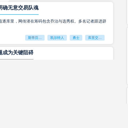
商业舞台上绽放光芒。如今运动员们不再仅仅为了奖杯而
详情
明确无意交易队魂
在争夺关注度、影响
追逐库里，网传潜在筹码包含乔治与选秀权。多名记者跟进辟
2025年市场价值运动员排行榜
库里
詹姆斯
2025-11-09 14:55:28
斯蒂芬库里
凯尔特人
勇士
库里交易传闻
人转会十字路口：詹姆斯的去留与球队的未来
题成为关键阻碍
场上洛杉矶湖人队一直是备受瞩目的焦点。作为一支拥有辉
数荣耀的球队，湖人队的每一个决策都可能影响整个联盟
详情
，勇士管理层经过内部讨论，放弃用吉米·巴特勒交易安东尼·戴维斯
025年，湖人队再
勇士
安东尼戴维斯
吉米巴特勒
勇士交易浓眉
湖人转会最新消息
詹姆斯的去留与球队的未来
詹姆斯
2025-11-08 15:30:24
心框架
-26赛季 NBA大前锋排行榜：阿德托昆博，詹姆斯
格林和勇士达成1年合同口头协议，继续搭档库里，稳固勇士新赛
远是那颗最耀眼的明珠，而大前锋这一位置更是汇聚了无数天
员。2025-26 赛季已然拉开帷幕，各路豪强纷纷摩拳擦
详情
追梦格林回归勇士
格林勇士合同
勇士休赛期引援
德雷蒙德格林