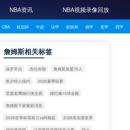
NBA资讯
NBA视频录像回放
CBA
欧冠杯
中超
法甲
欧联杯
德甲
意甲
西甲
NBA雄鹿
NBA76人
NBA森林狼
NBA凯尔特人
詹姆斯相关标签
NBA湖人
NBA赛程
NBA科比
NBA东契奇
NBA杜兰特
保罗乔治
杰伦布朗
詹姆斯加盟76人
NBA资讯
凯尔特人续约
2026夏季联赛
雷霆老鹰独行侠交易
姆巴佩10球金靴
詹姆斯下家最新消息
2026世界杯英格兰vs阿根廷
2026美加墨世界
姆巴佩受限
法国西班牙晋级半决赛
瑞士