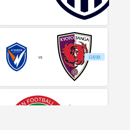
长崎成功丸
vs
日职联
京都不死鸟
vs
河南队
中超
青岛西海岸