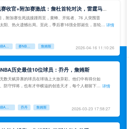
NBA常规赛收官+附加赛激战：詹杜首轮对决，雷霆马刺领领跑
16 日，附加赛生死战接踵而至，黄蜂、开拓者、76 人突围晋
太阳、热火遗憾出局。至此，季后赛16强全部诞生，首轮焦
详情
，老将
ANBA常规
赛NBA附加赛
詹姆斯
2026-04-16 11:10:26
NBA历史最佳10位球员：乔丹，詹姆斯
了无数天赋异禀的球员在球场上大放异彩。他们中有得分如
、防守悍将，也有才华横溢的创造天才，每个人都留下了
详情
印记。但要想跻身历
NBA历史最佳10位球员
乔丹
詹姆斯
2026-03-23 17:58:27