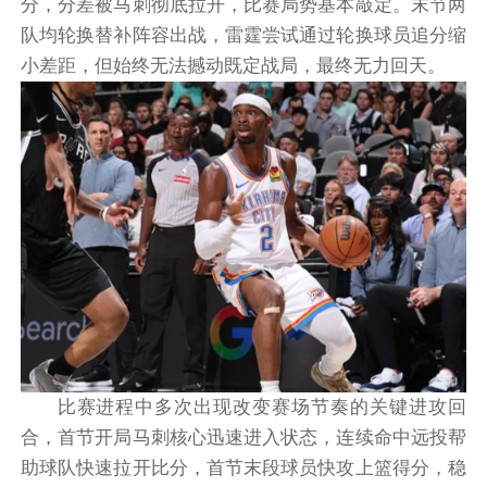
分，分差被马刺彻底拉开，比赛局势基本敲定。末节两
队均轮换替补阵容出战，雷霆尝试通过轮换球员追分缩
小差距，但始终无法撼动既定战局，最终无力回天。
比赛进程中多次出现改变赛场节奏的关键进攻回
合，首节开局马刺核心迅速进入状态，连续命中远投帮
助球队快速拉开比分，首节末段球员快攻上篮得分，稳