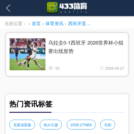
当前位置：
>
首页
>
体育资讯
>
西班牙晋级淘汰赛
乌拉圭0-1西班牙 2026世界杯小组
赛出线形势
53
2026-06-27
热门资讯标签
克莱汤普森
热火引援
2026-27NBA
马刺