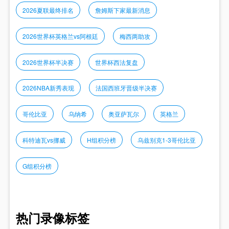
2026夏联最终排名
詹姆斯下家最新消息
2026世界杯英格兰vs阿根廷
梅西两助攻
2026世界杯半决赛
世界杯西法复盘
2026NBA新秀表现
法国西班牙晋级半决赛
哥伦比亚
乌纳希
奥亚萨瓦尔
英格兰
科特迪瓦vs挪威
H组积分榜
乌兹别克1-3哥伦比亚
G组积分榜
热门录像标签