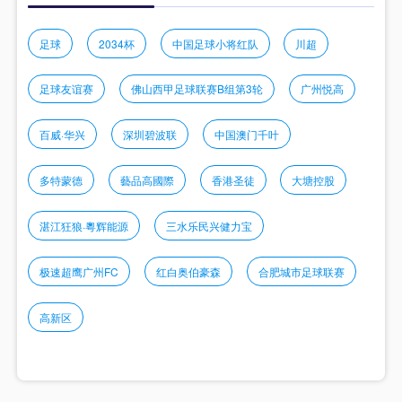
足球
2034杯
中国足球小将红队
川超
足球友谊赛
佛山西甲足球联赛B组第3轮
广州悦高
百威·华兴
深圳碧波联
中国澳门千叶
多特蒙德
藝品高國際
香港圣徒
大塘控股
湛江狂狼·粵辉能源
三水乐民兴健力宝
极速超鹰广州FC
红白奥伯豪森
合肥城市足球联赛
高新区