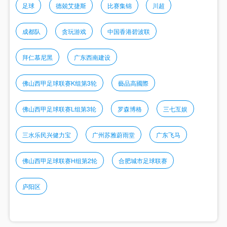
足球
德兢艾捷斯
比赛集锦
川超
成都队
贪玩游戏
中国香港碧波联
拜仁慕尼黑
广东西南建设
佛山西甲足球联赛K组第3轮
藝品高國際
佛山西甲足球联赛L组第3轮
罗森博格
三七互娱
三水乐民兴健力宝
广州苏雅蔚雨堂
广东飞马
佛山西甲足球联赛H组第2轮
合肥城市足球联赛
庐阳区