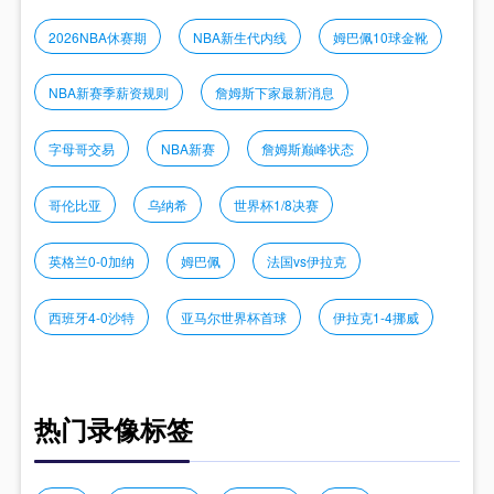
2026NBA休赛期
NBA新生代内线
姆巴佩10球金靴
NBA新赛季薪资规则
詹姆斯下家最新消息
字母哥交易
NBA新赛
詹姆斯巅峰状态
哥伦比亚
乌纳希
世界杯1/8决赛
英格兰0-0加纳
姆巴佩
法国vs伊拉克
西班牙4-0沙特
亚马尔世界杯首球
伊拉克1-4挪威
热门录像标签