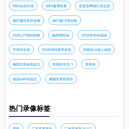
NBA自由市场
NBA夏季联赛
雷霆老鹰独行侠交易
姆巴佩世界杯金靴
姆巴佩10球金靴
2026-27NBA前瞻
梅西两助攻
2026世界杯战报
字母哥交易
2026NBA新秀表现
阿根廷vs瑞士战报
梅西世界杯助攻王
凯恩错失空门
世界杯
德国vs科特迪瓦
挪威世界杯首胜
热门录像标签
西甲
广东客家青年
广州英华思力U17