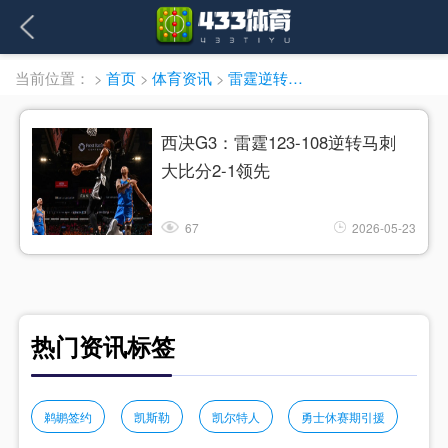
当前位置：
>
首页
>
体育资讯
>
雷霆逆转马刺
西决G3：雷霆123-108逆转马刺
大比分2-1领先
67
2026-05-23
热门资讯标签
鹈鹕签约
凯斯勒
凯尔特人
勇士休赛期引援