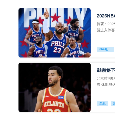
摘要：202
盟进入休赛
赛季前瞻成
nba最新新闻
鹈鹕签下
北京时间8月4
布·休斯坦
会，
鹈鹕