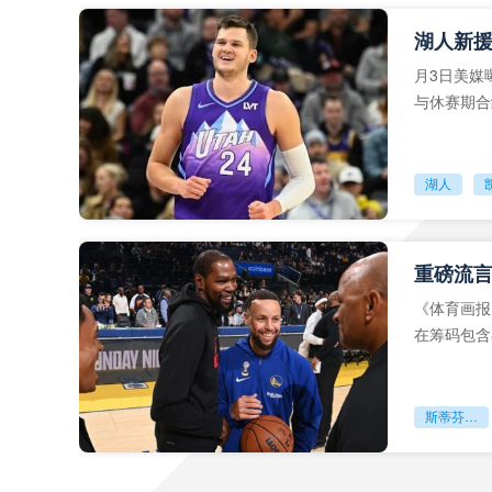
月3日美媒
与休赛期合
湖人
《体育画报
在筹码包含
的可能性。
斯蒂芬库里