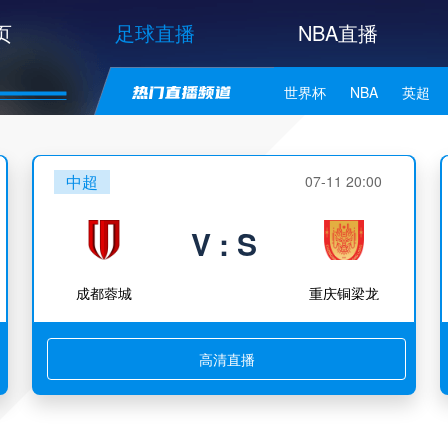
页
足球直播
NBA直播
世界杯
NBA
英超
中甲
韩K联
日职联
中超
07-11 20:00
NBA独行侠
NBA勇士
V : S
NBA库里
NBA詹姆斯
成都蓉城
重庆铜梁龙
高清直播