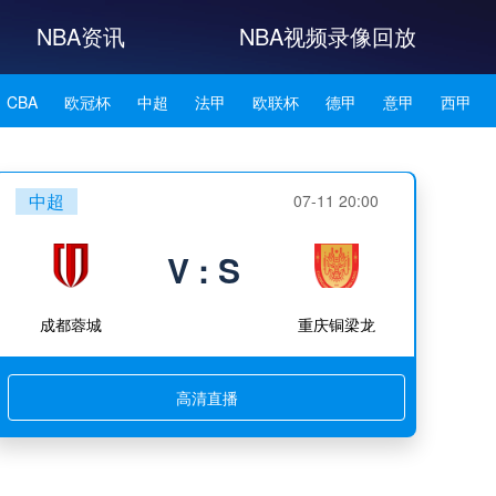
NBA资讯
NBA视频录像回放
CBA
欧冠杯
中超
法甲
欧联杯
德甲
意甲
西甲
NBA雄鹿
NBA76人
NBA森林狼
NBA凯尔特人
中超
07-11 20:00
NBA湖人
NBA赛程
NBA科比
NBA东契奇
NBA杜兰特
V : S
NBA资讯
成都蓉城
重庆铜梁龙
高清直播