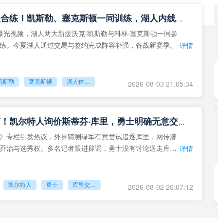
湖人新援合练！凯斯勒、塞克斯顿一同训练，湖人内线补强成型
曝光视频，湖人两大新援沃克·凯斯勒与科林·塞克斯顿一同参
练。今夏湖人通过交易与签约完成阵容补强，备战新赛季。
详情
凯斯勒
塞克斯顿
湖人休赛期引援
2026-08-03 21:05:34
重磅流言！凯尔特人询价斯蒂芬·库里，勇士明确无意交易队魂
》专栏引发热议，外界猜测绿军有意尝试追逐库里，网传潜
乔治与选秀权。多名记者跟进辟谣，勇士没有讨论送走库里
详情
凯尔特人
勇士
库里交易传闻
2026-08-02 20:07:12