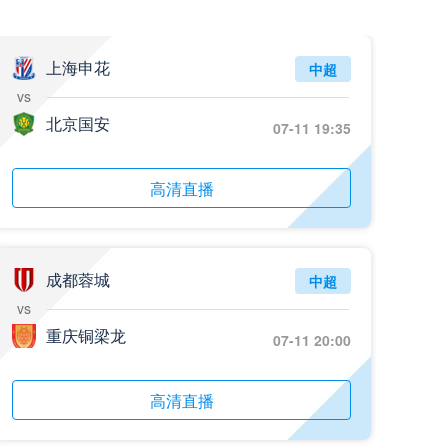
07月26日 百威·华兴_全场录像回放
标签
比赛录像
足球
上海申花
中超
vs
07月26日 中国澳门千叶_全场录像回放
北京国安
07-11 19:35
标签
比赛录像
足球
07月26日 中国香港碧波联_全场录像回放
高清直播
标签
比赛录像
足球
07月26日 肇庆立讯_全场录像回放
标签
比赛录像
足球
成都蓉城
中超
vs
07月26日 佛山维京_全场录像回放
重庆铜梁龙
07-11 20:00
标签
比赛录像
足球
07月26日 友谊赛-阿尔伯特破门_全场录像回放
高清直播
标签
比赛集锦
多特蒙德