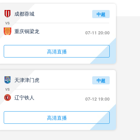
07月26日 18名小将登场！拜仁1-2德丙球队韦恩_全场录像回放
成都蓉城
标签
比赛集锦
拜仁慕尼黑
中超
vs
07月26日 AC米兰2-2凯尔特人_全场录像回放
重庆铜梁龙
07-11 20:00
标签
比赛集锦
AC米兰
07月25日 云东海街道_全场录像回放
高清直播
标签
比赛录像
足球
07月25日 美的薪火_全场录像回放
天津津门虎
中超
标签
比赛录像
足球
vs
07月25日 藝品高國際_全场录像回放
辽宁铁人
07-12 19:00
标签
比赛录像
足球
高清直播
07月25日 大塘控股_全场录像回放
标签
比赛录像
足球