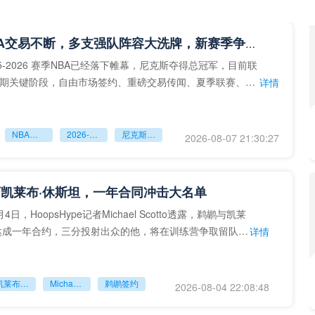
2026NBA交易不断，多支强队阵容大洗牌，新赛季争冠队出炉
5‑2026 赛季NBA已经落下帷幕，尼克斯夺得总冠军，目前联
期关键阶段，自由市场签约、重磅交易传闻、夏季联赛、新
详情
为球
NBA休赛期资讯
2026‑2027NBA前瞻
尼克斯总冠军
2026-08-07 21:30:27
凯莱布·休斯坦，一年合同冲击大名单
日，HoopsHype记者Michael Scotto透露，鹈鹕与凯莱
达成一年合约，三分投射出众的他，将在训练营争取留队机
详情
凯莱布‑休斯坦
Michael Scotto
鹈鹕签约
2026-08-04 22:08:48