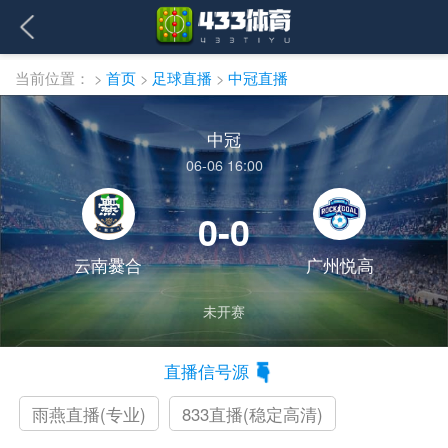
当前位置：
>
首页
>
足球直播
>
中冠直播
中冠
06-06 16:00
0-0
云南爨合
广州悦高
未开赛
直播信号源
雨燕直播(专业)
833直播(稳定高清)