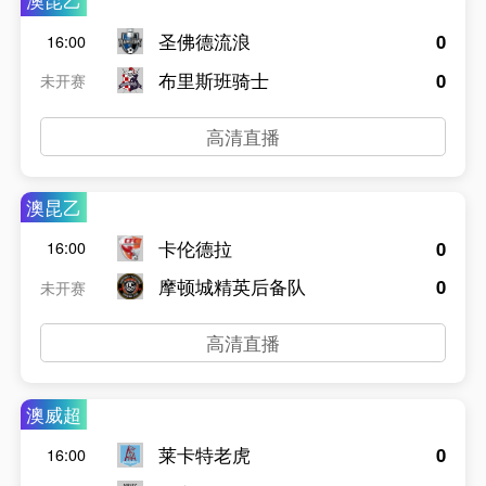
澳昆乙
圣佛德流浪
0
16:00
布里斯班骑士
0
未开赛
高清直播
澳昆乙
卡伦德拉
0
16:00
摩顿城精英后备队
0
未开赛
高清直播
澳威超
莱卡特老虎
0
16:00