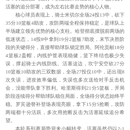
活塞的追分部署，成为左右比赛走势的核心人物。
核心球员表现上，骑士米切尔全场24投13中，砍下
35分10篮板4助攻，攻防两端全程保持稳定，是球队上
半场建立领先优势的核心支柱。哈登彻底摆脱前两场的
低迷状态，14投8中拿到19分2篮板7助攻，末节决胜阶
段的关键得分，直接帮助球队锁定胜局。阿伦贡献18分
4篮板2盖帽，内线护筐表现稳健，篮下终结也极少失
误，撑起骑士内线防线。活塞这边，坎宁安空砍27分
10篮板10助攻的三双数据，全场27投仅10中，还出现8
次失误，进攻效率偏低，失误也多次送给对手反击机
会，没能带队拿下胜利。哈里斯得到21分5篮板，开局
阶段连续得分帮助球队稳住局面，全场得分状态始终平
稳。罗宾逊替补登场表现亮眼，拿下15分5抢断，攻防
两端都十分活跃，多次用抢断反击为活塞延续追分希
望。
本轮系列赛局势迎来小幅转变，活塞虽然仍以2-1