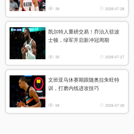
39
2026-07-28
凯尔特人重磅交易！乔治入驻波
士顿，绿军开启新冲冠周期
35
2026-07-27
文班亚马休赛期跟随奥拉朱旺特
训，打磨内线进攻技巧
59
2026-07-26