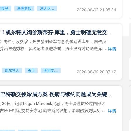
凯斯勒
塞克斯顿
湖人休赛期引援
2026-08-03 21:05:34
重磅流言！凯尔特人询价斯蒂芬·库里，勇士明确无意交易队魂
》专栏引发热议，外界猜测绿军有意尝试追逐库里，网传潜
乔治与选秀权。多名记者跟进辟谣，勇士没有讨论送走库里
详情
凯尔特人
勇士
库里交易传闻
2026-08-02 20:07:12
勇士叫停巴特勒交换浓眉方案 伤病与续约问题成为关键阻碍
30日，记者Logan Murdock消息，勇士管理层经过内部讨
吉米·巴特勒交易安东尼·戴维斯的设想，浓眉伤病史以及续
详情