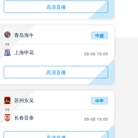
05月31日 巴黎圣日耳曼vs阿森纳_全场录像回放
高清直播
标签
比赛集锦
欧冠
05月25日 第3收官！曼联3-0双杀布莱顿_全场录像回放
标签
比赛集锦
英超
青岛海牛
中超
vs
05月25日 85分夺冠收官！阿森纳2-1水晶宫_全场录像回放
上海申花
标签
比赛集锦
英超
08-08 19:00
05月24日 4连胜领跑苏超！盐城1-0力克淮安_全场录像回放
高清直播
标签
比赛集锦
足球
05月24日 博洛尼亚vs国际米兰_全场录像回放
标签
比赛集锦
意甲
苏州东吴
中甲
vs
05月20日 日本U17vs乌兹别克斯坦U17_全场录像回放
长春亚泰
标签
比赛集锦
足球
08-08 19:00
05月18日 末轮将战阿森纳！水晶宫2-2遭布伦特福德绝平_全场录像回放
高清直播