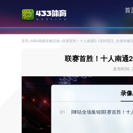
首
>
>
首页
NBA视频录像回放
联赛首胜！十人南通2-1逆转宿迁_全场录像
联赛首胜！十人南通2
发布时间: 20
录像
01