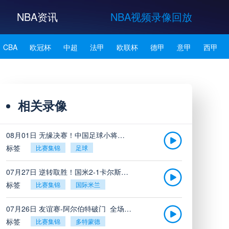
NBA资讯
NBA视频录像回放
CBA
欧冠杯
中超
法甲
欧联杯
德甲
意甲
西甲
NBA雄鹿
NBA76人
NBA森林狼
NBA凯尔特人
NBA湖人
NBA赛程
NBA科比
NBA东契奇
NBA杜兰特
相关录像
NBA资讯
08月01日 无缘决赛！中国足球小将红队0-2亚洲明星联，后者决赛战杭州足管
标签
比赛集锦
足球
07月27日 逆转取胜！国米2-1卡尔斯鲁厄_全场录像回放
标签
比赛集锦
国际米兰
07月26日 友谊赛-阿尔伯特破门_全场录像回放
标签
比赛集锦
多特蒙德