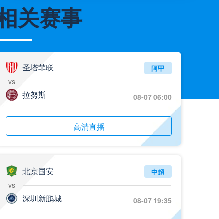
相关赛事
06月22日 西班牙vs沙特_全场录像回放
标签
比赛集锦
世界杯
06月21日 荷兰vs瑞典_全场录像回放
标签
比赛集锦
世界杯
圣塔菲联
阿甲
06月19日 捷克vs南非_全场录像回放
vs
标签
比赛集锦
世界杯
拉努斯
08-07 06:00
06月18日 葡萄牙vs民主刚果_全场录像回放
标签
高清直播
比赛集锦
世界杯
06月16日 西班牙vs佛得角_全场录像回放
标签
比赛集锦
世界杯
北京国安
中超
06月07日 2战轰7球0丢球！比利时5-0狂胜十人突尼斯_全场录像回放
vs
标签
比赛集锦
比利时
深圳新鹏城
08-07 19:35