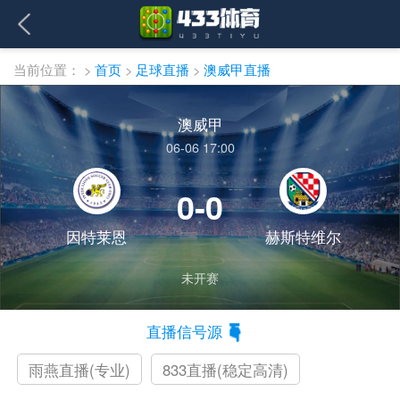
当前位置：
>
首页
>
足球直播
>
澳威甲直播
澳威甲
06-06 17:00
0-0
因特莱恩
赫斯特维尔
未开赛
直播信号源
雨燕直播(专业)
833直播(稳定高清)