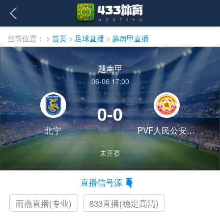
当前位置：
>
首页
>
足球直播
>
越南甲直播
越南甲
06-06 17:00
0-0
北宁
PVF人民公安B队
未开赛
直播信号源
雨燕直播(专业)
833直播(稳定高清)