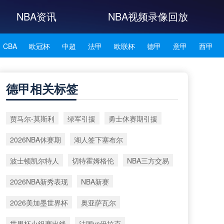
NBA资讯
NBA视频录像回放
CBA
欧冠杯
中超
法甲
欧联杯
德甲
意甲
西甲
NBA雄鹿
NBA76人
NBA森林狼
NBA凯尔特人
德甲相关标签
NBA湖人
NBA赛程
NBA科比
NBA东契奇
NBA杜兰特
贾马尔‑莫斯利
绿军引援
勇士休赛期引援
NBA资讯
2026NBA休赛期
湖人签下塞布尔
波士顿凯尔特人
切特霍姆格伦
NBA三方交易
2026NBA新秀表现
NBA新赛
2026美加墨世界杯
奥亚萨瓦尔
世界杯小组赛出线
法国vs伊拉克