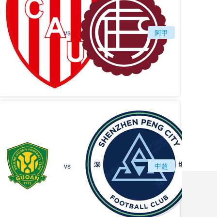
vs
圣塔菲联
阿甲
拉努斯
北京国安
vs
中超
深圳