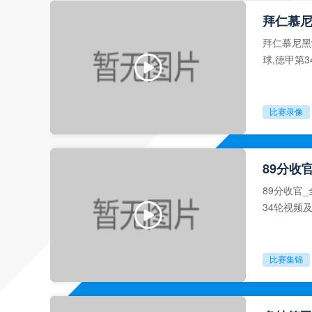
拜仁慕尼
拜仁慕尼黑
球,德甲第
比赛录像
89分收
89分收官_
34轮视频
比赛集锦