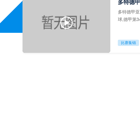
多特德甲
多特德甲亚
球,德甲第
比赛集锦
汉堡vs
汉堡vs弗赖
33轮视频
比赛录像
德甲-贾