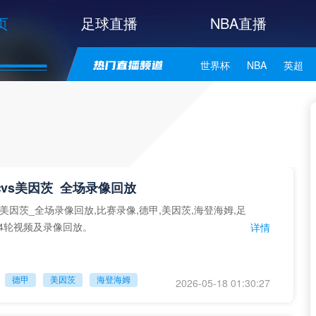
页
足球直播
NBA直播
世界杯
NBA
英超
中甲
韩K联
日职联
NBA独行侠
NBA勇士
NBA库里
NBA詹姆斯
vs美因茨_全场录像回放
s美因茨_全场录像回放,比赛录像,德甲,美因茨,海登海姆,足
34轮视频及录像回放。
详情
德甲
美因茨
海登海姆
2026-05-18 01:30:27