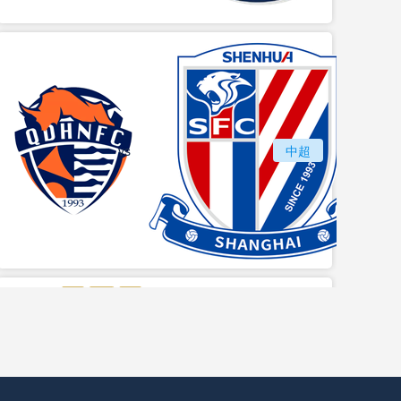
vs
青岛海牛
中超
上海
vs
苏州东吴
长春亚泰
中甲