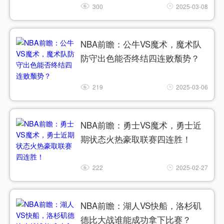
300
2025-03-08
NBA前瞻：公牛VS魔术，魔术队
防守出色能否终结四连败颓势？
219
2025-03-06
NBA前瞻：勇士VS魔术，勇士近
期状态火热豪取联赛四连胜！
222
2025-02-27
NBA前瞻：湖人VS快船，洛杉矶
德比大战谁能成功拿下比赛？