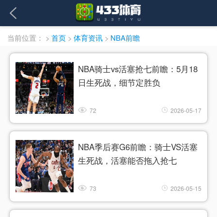
当前位置：
>
首页
>
体育资讯
>
NBA前瞻
NBA骑士vs活塞抢七前瞻：5月18
日生死战，细节定胜负
72
2026-05-17
NBA季后赛G6前瞻：骑士VS活塞
生死战，活塞能否拖入抢七
73
2026-05-15