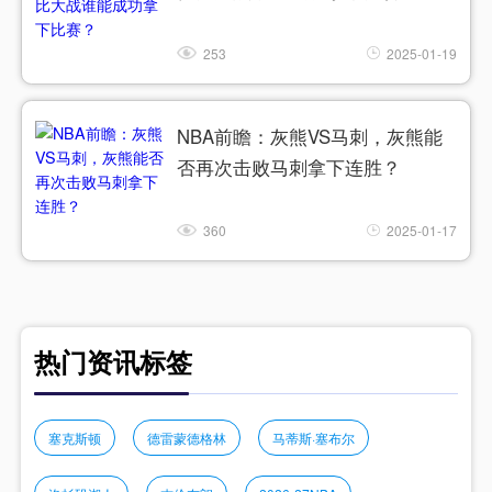
253
2025-01-19
NBA前瞻：灰熊VS马刺，灰熊能
否再次击败马刺拿下连胜？
360
2025-01-17
热门资讯标签
塞克斯顿
德雷蒙德格林
马蒂斯·塞布尔