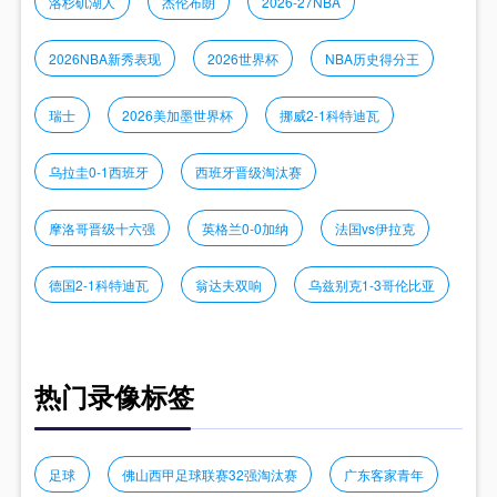
洛杉矶湖人
杰伦布朗
2026-27NBA
2026NBA新秀表现
2026世界杯
NBA历史得分王
瑞士
2026美加墨世界杯
挪威2-1科特迪瓦
乌拉圭0-1西班牙
西班牙晋级淘汰赛
摩洛哥晋级十六强
英格兰0-0加纳
法国vs伊拉克
德国2-1科特迪瓦
翁达夫双响
乌兹别克1-3哥伦比亚
热门录像标签
足球
佛山西甲足球联赛32强淘汰赛
广东客家青年