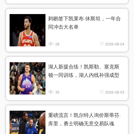
鹈鹕签下凯莱布·休斯坦，一年合
同冲击大名单
28
2026-08-04
湖人新援合练！凯斯勒、塞克斯
顿一同训练，湖人内线补强成型
35
2026-08-03
重磅流言！凯尔特人询价斯蒂芬·
库里，勇士明确无意交易队魂