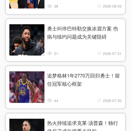
38
2026-08-02
勇士叫停巴特勒交换浓眉方案 伤
病与续约问题成为关键阻碍
51
2026-07-31
追梦格林1年2770万回归勇士！留
住冠军核心框架
44
2026-07-30
热火持续追求克莱·汤普森！独行
侠后卫成引援重点目标