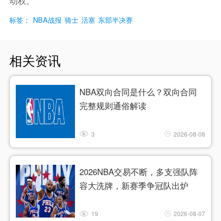
动权。
标签：
NBA战报
骑士
活塞
东部半决赛
相关资讯
NBA双向合同是什么？双向合同
完整规则通俗解读
3
2026-08-08
2026NBA交易不断，多支强队阵
容大洗牌，新赛季争冠队出炉
19
2026-08-07