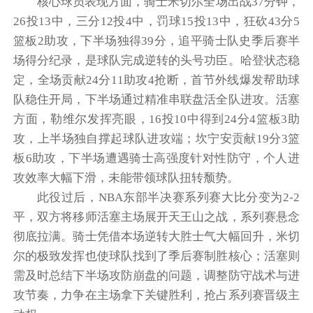
核心球员表现方面，骑士米切尔全场出战37分钟，
26投13中，三分12投4中，罚球15投13中，狂砍43分5
篮板2助攻，下半场独得39分，追平骑士队史季后赛半
场得分纪录，是球队完成逆转的头号功臣。哈登状态稳
定，全场贡献24分11助攻4抢断，首节外线爆发帮助球
队稳住开局，下半场通过精准串联盘活全队进攻。活塞
方面，勒维尔发挥亮眼，16投10中得到24分4篮板3助
攻，上半场独自撑起球队进攻端；坎宁安贡献19分3篮
板6助攻，下半场遭遇骑士高强度针对性防守，个人进
攻效率大幅下滑，未能带领球队扭转颓势。
此役过后，NBA东部半决赛系列赛大比分变为2-2
平，双方将移师活塞主场展开天王山之战，系列赛悬念
彻底拉满。骑士凭借本场逆转大胜士气大幅回升，米切
尔的极致发挥也使球队找到了季后赛制胜核心；活塞则
需及时总结下半场攻防崩盘的问题，调整防守战术与进
攻节奏，力争在主场拿下关键胜利，抢占系列赛晋级主