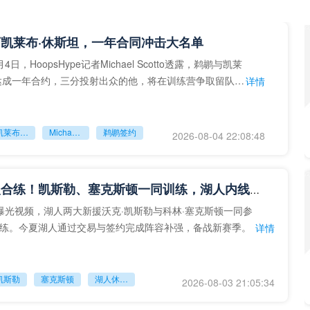
凯莱布·休斯坦，一年合同冲击大名单
日，HoopsHype记者Michael Scotto透露，鹈鹕与凯莱
达成一年合约，三分投射出众的他，将在训练营争取留队机
详情
凯莱布‑休斯坦
Michael Scotto
鹈鹕签约
2026-08-04 22:08:48
湖人新援合练！凯斯勒、塞克斯顿一同训练，湖人内线补强成型
曝光视频，湖人两大新援沃克·凯斯勒与科林·塞克斯顿一同参
练。今夏湖人通过交易与签约完成阵容补强，备战新赛季。
详情
凯斯勒
塞克斯顿
湖人休赛期引援
2026-08-03 21:05:34