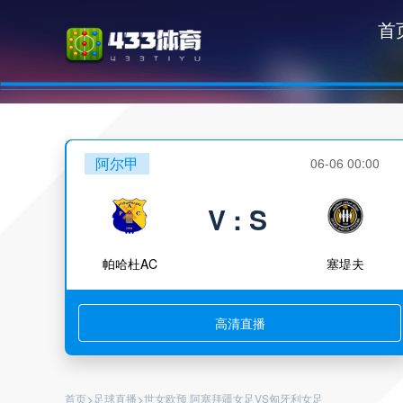
首
阿尔甲
06-06 00:00
V : S
帕哈杜AC
塞堤夫
高清直播
>
>
首页
足球直播
世女欧预 阿塞拜疆女足VS匈牙利女足