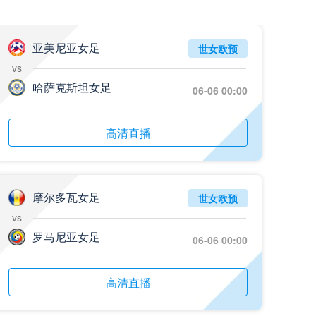
07月26日 百威·华兴_全场录像回放
标签
比赛录像
足球
亚美尼亚女足
世女欧预
vs
07月26日 中国澳门千叶_全场录像回放
哈萨克斯坦女足
06-06 00:00
标签
比赛录像
足球
07月26日 中国香港碧波联_全场录像回放
高清直播
标签
比赛录像
足球
07月26日 肇庆立讯_全场录像回放
标签
比赛录像
足球
摩尔多瓦女足
世女欧预
vs
07月26日 佛山维京_全场录像回放
罗马尼亚女足
06-06 00:00
标签
比赛录像
足球
07月26日 友谊赛-阿尔伯特破门_全场录像回放
高清直播
标签
比赛集锦
多特蒙德