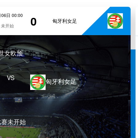
06日 00:00
0
匈牙利女足
未开始
世女欧预
VS
匈牙利女足
比赛未开始