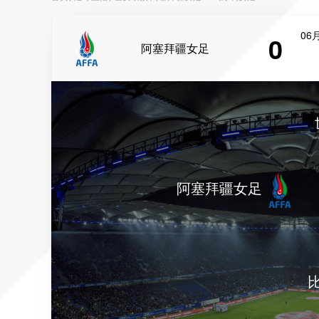
06月
0
阿塞拜疆女足
阿塞拜疆女足