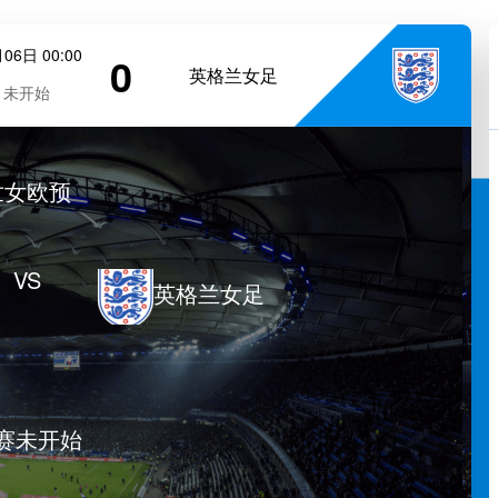
06日 00:00
0
英格兰女足
未开始
世女欧预
VS
英格兰女足
赛未开始