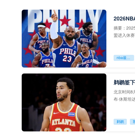
摘要：202
盟进入休赛
赛季前瞻成
nba最新新闻
鹈鹕签下
北京时间8月4
布·休斯坦
会，
鹈鹕