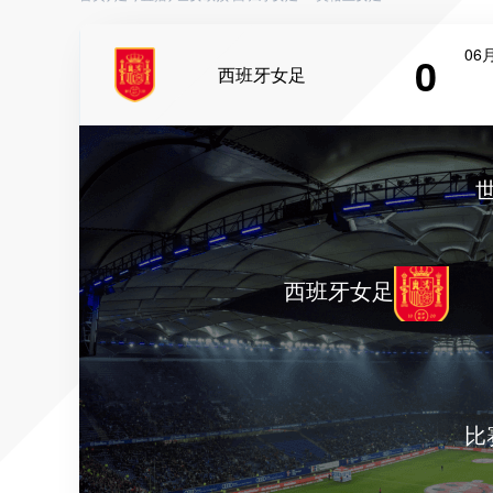
06月
0
西班牙女足
西班牙女足
比