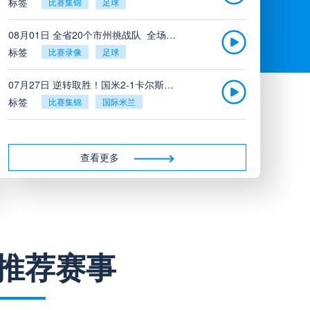
标签
比赛集锦
足球
08月01日 全省20个市州挑战队_全场录像回放
标签
比赛录像
足球
07月27日 逆转取胜！国米2-1卡尔斯鲁厄_全场录像回放
标签
比赛集锦
国际米兰
07月26日 广东凤铝_全场录像回放
标签
比赛录像
足球
查看更多
07月26日 吉图省实青年_全场录像回放
标签
比赛录像
足球
07月26日 三水强鸿轩青年_全场录像回放
推荐赛事
标签
比赛录像
足球
07月26日 广州戴拿模_全场录像回放
标签
比赛录像
足球