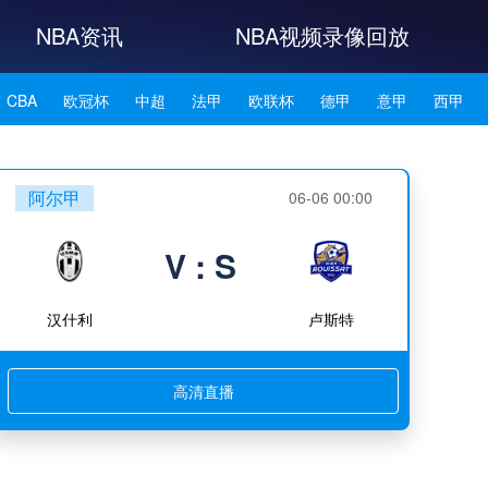
NBA资讯
NBA视频录像回放
CBA
欧冠杯
中超
法甲
欧联杯
德甲
意甲
西甲
NBA雄鹿
NBA76人
NBA森林狼
NBA凯尔特人
阿尔甲
06-06 00:00
NBA湖人
NBA赛程
NBA科比
NBA东契奇
NBA杜兰特
V : S
NBA资讯
汉什利
卢斯特
高清直播