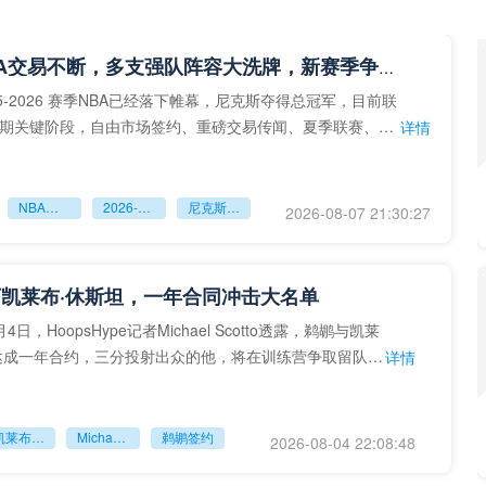
2026NBA交易不断，多支强队阵容大洗牌，新赛季争冠队出炉
5‑2026 赛季NBA已经落下帷幕，尼克斯夺得总冠军，目前联
期关键阶段，自由市场签约、重磅交易传闻、夏季联赛、新
详情
为球
NBA休赛期资讯
2026‑2027NBA前瞻
尼克斯总冠军
2026-08-07 21:30:27
凯莱布·休斯坦，一年合同冲击大名单
日，HoopsHype记者Michael Scotto透露，鹈鹕与凯莱
达成一年合约，三分投射出众的他，将在训练营争取留队机
详情
凯莱布‑休斯坦
Michael Scotto
鹈鹕签约
2026-08-04 22:08:48