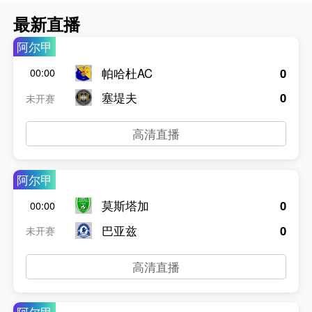
最新直播
阿尔甲
帕哈杜AC
0
00:00
塞堤夫
0
未开赛
高清直播
阿尔甲
莫斯塔加
0
00:00
巴亚兹
0
未开赛
高清直播