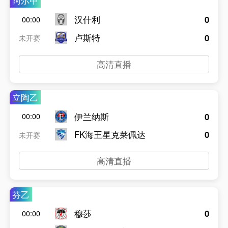
阿尔甲
汉什利
0
00:00
卢斯特
0
未开赛
高清直播
立陶乙
伊兰纳斯
0
00:00
FK海王星克莱佩达
0
未开赛
高清直播
芬乙
穆莎
0
00:00