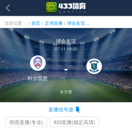
当前位置：
>
首页
>
足球直播
>
球会友谊直播
球会友谊
07-11 19:00
-
科尔雷恩
未开赛
直播信号源
雨燕直播(专业)
833直播(稳定高清)