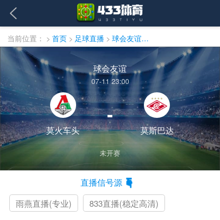
当前位置：
>
首页
>
足球直播
>
球会友谊直播
球会友谊
07-11 23:00
-
莫火车头
莫斯巴达
未开赛
直播信号源
雨燕直播(专业)
833直播(稳定高清)