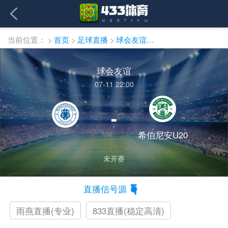
当前位置：
>
首页
>
足球直播
>
球会友谊直播
球会友谊
07-11 22:00
-
希伯尼安U20
未开赛
直播信号源
雨燕直播(专业)
833直播(稳定高清)