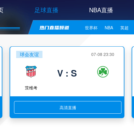
页
足球直播
NBA直播
世界杯
NBA
英超
中甲
韩K联
日职联
球会友谊
07-08 23:30
NBA独行侠
NBA勇士
V : S
NBA库里
NBA詹姆斯
茨维考
高清直播