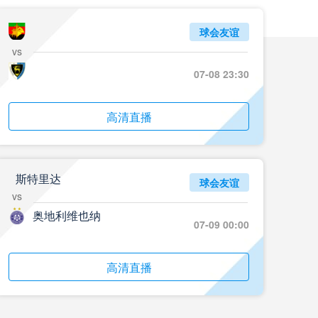
07月26日 18名小将登场！拜仁1-2德丙球队韦恩_全场录像回放
标签
比赛集锦
拜仁慕尼黑
球会友谊
vs
07月26日 AC米兰2-2凯尔特人_全场录像回放
07-08 23:30
标签
比赛集锦
AC米兰
07月25日 云东海街道_全场录像回放
高清直播
标签
比赛录像
足球
07月25日 美的薪火_全场录像回放
斯特里达
球会友谊
标签
比赛录像
足球
vs
奥地利维也纳
07月25日 藝品高國際_全场录像回放
07-09 00:00
标签
比赛录像
足球
高清直播
07月25日 大塘控股_全场录像回放
标签
比赛录像
足球