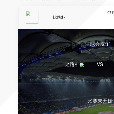
07月
比路朴
球会友谊
比路朴
VS
比赛未开始