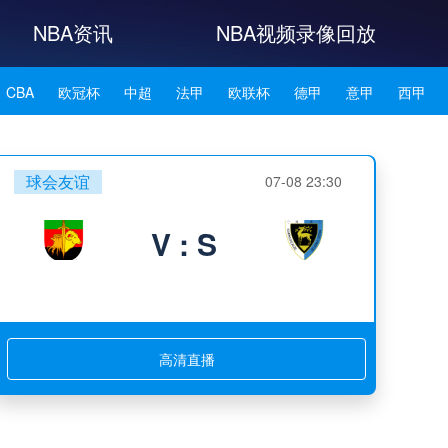
NBA资讯
NBA视频录像回放
CBA
欧冠杯
中超
法甲
欧联杯
德甲
意甲
西甲
NBA雄鹿
NBA76人
NBA森林狼
NBA凯尔特人
球会友谊
07-08 23:30
NBA湖人
NBA赛程
NBA科比
NBA东契奇
NBA杜兰特
V : S
NBA资讯
高清直播