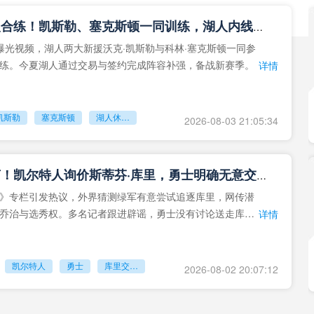
湖人新援合练！凯斯勒、塞克斯顿一同训练，湖人内线补强成型
曝光视频，湖人两大新援沃克·凯斯勒与科林·塞克斯顿一同参
练。今夏湖人通过交易与签约完成阵容补强，备战新赛季。
详情
凯斯勒
塞克斯顿
湖人休赛期引援
2026-08-03 21:05:34
重磅流言！凯尔特人询价斯蒂芬·库里，勇士明确无意交易队魂
》专栏引发热议，外界猜测绿军有意尝试追逐库里，网传潜
乔治与选秀权。多名记者跟进辟谣，勇士没有讨论送走库里
详情
凯尔特人
勇士
库里交易传闻
2026-08-02 20:07:12