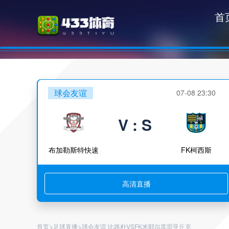
首
球会友谊
07-08 23:30
V : S
布加勒斯特快速
FK柯西斯
高清直播
>
>
首页
足球直播
球会友谊 比路朴VSFK米耶尔库雷亚丘克