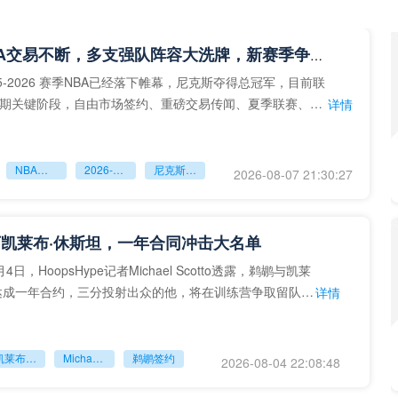
2026NBA交易不断，多支强队阵容大洗牌，新赛季争冠队出炉
5‑2026 赛季NBA已经落下帷幕，尼克斯夺得总冠军，目前联
期关键阶段，自由市场签约、重磅交易传闻、夏季联赛、新
详情
为球
NBA休赛期资讯
2026‑2027NBA前瞻
尼克斯总冠军
2026-08-07 21:30:27
凯莱布·休斯坦，一年合同冲击大名单
日，HoopsHype记者Michael Scotto透露，鹈鹕与凯莱
达成一年合约，三分投射出众的他，将在训练营争取留队机
详情
凯莱布‑休斯坦
Michael Scotto
鹈鹕签约
2026-08-04 22:08:48