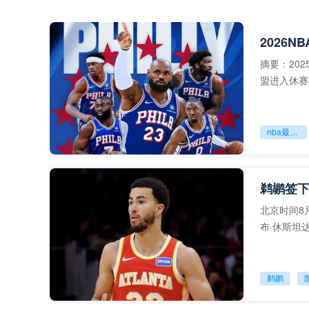
摘要：202
盟进入休赛
赛季前瞻成
nba最新新闻
鹈鹕签下
北京时间8月4
布·休斯坦
会，
鹈鹕