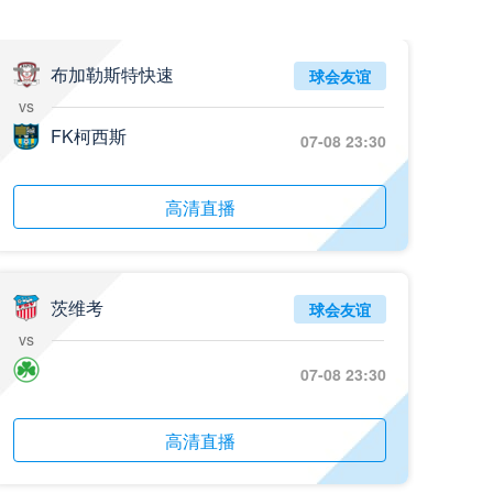
07月26日 百威·华兴_全场录像回放
标签
比赛录像
足球
布加勒斯特快速
球会友谊
vs
07月26日 中国澳门千叶_全场录像回放
FK柯西斯
07-08 23:30
标签
比赛录像
足球
07月26日 中国香港碧波联_全场录像回放
高清直播
标签
比赛录像
足球
07月26日 肇庆立讯_全场录像回放
标签
比赛录像
足球
茨维考
球会友谊
vs
07月26日 佛山维京_全场录像回放
07-08 23:30
标签
比赛录像
足球
07月26日 友谊赛-阿尔伯特破门_全场录像回放
高清直播
标签
比赛集锦
多特蒙德