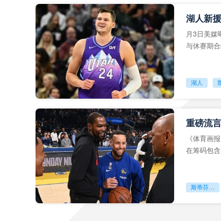
月3日美媒
与休赛期合
湖人
《体育画报
在筹码包含
的可能性。
斯蒂芬库里