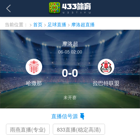
当前位置：
>
首页
>
足球直播
>
摩洛超直播
摩洛超
06-05 02:00
0-0
哈撒那
拉巴特联盟
未开赛
直播信号源
雨燕直播(专业)
833直播(稳定高清)