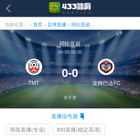
当前位置：
>
首页
>
足球直播
>
冈比亚超直播
冈比亚超
06-05 00:30
0-0
TMT
波姆巴达FC
未开赛
直播信号源
雨燕直播(专业)
833直播(稳定高清)