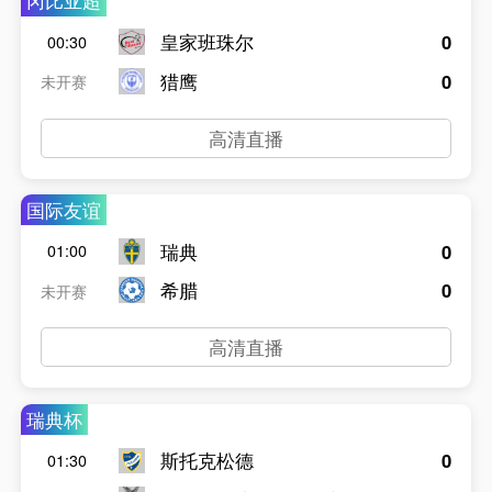
冈比亚超
皇家班珠尔
0
00:30
猎鹰
0
未开赛
高清直播
国际友谊
瑞典
0
01:00
希腊
0
未开赛
高清直播
瑞典杯
斯托克松德
0
01:30