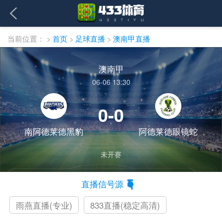
当前位置：
>
首页
>
足球直播
>
澳南甲直播
澳南甲
06-06 13:30
0-0
南阿德莱德黑豹
阿德莱德眼镜蛇
未开赛
直播信号源
雨燕直播(专业)
833直播(稳定高清)