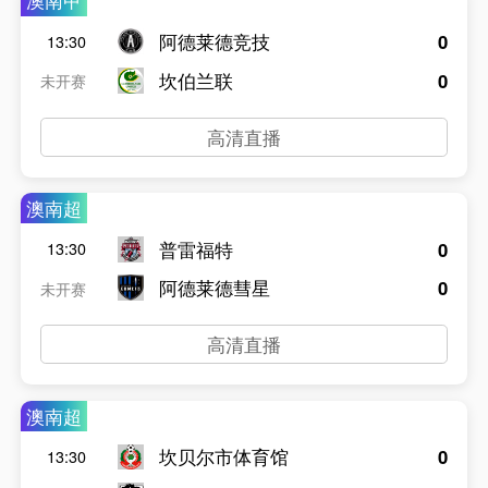
澳南甲
阿德莱德竞技
0
13:30
坎伯兰联
0
未开赛
高清直播
澳南超
普雷福特
0
13:30
阿德莱德彗星
0
未开赛
高清直播
澳南超
坎贝尔市体育馆
0
13:30