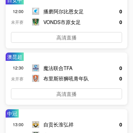
日女甲
播磨阿尔比恩女足
0
12:00
VONDS市原女足
0
未开赛
高清直播
澳昆超
魔法联合TFA
0
12:30
布里斯班狮吼青年队
0
未开赛
高清直播
中冠
自贡长淮弘祥
0
13:00