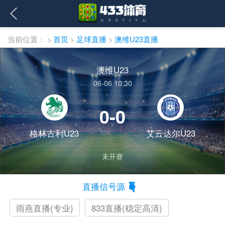
当前位置：
>
首页
>
足球直播
>
澳维U23直播
澳维U23
06-06 10:30
0-0
格林古利U23
艾云达尔U23
未开赛
直播信号源
雨燕直播(专业)
833直播(稳定高清)