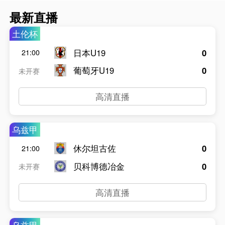
最新直播
土伦杯
日本U19
0
21:00
葡萄牙U19
0
未开赛
高清直播
乌兹甲
休尔坦古佐
0
21:00
贝科博德冶金
0
未开赛
高清直播