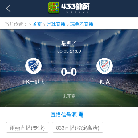
当前位置：
>
首页
>
足球直播
>
瑞典乙直播
瑞典乙
06-03 21:00
0-0
IFK于默奥
铁克
未开赛
直播信号源
雨燕直播(专业)
833直播(稳定高清)