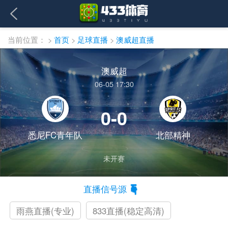
当前位置：
>
首页
>
足球直播
>
澳威超直播
澳威超
06-05 17:30
0-0
悉尼FC青年队
北部精神
未开赛
直播信号源
雨燕直播(专业)
833直播(稳定高清)