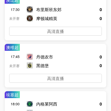
澳昆超
布里斯班东郊
0
17:30
摩顿城精英
0
未开赛
高清直播
澳维超
丹德农市
0
17:45
黑德堡
0
未开赛
高清直播
埃塞超
内格莱阿西
0
18:00