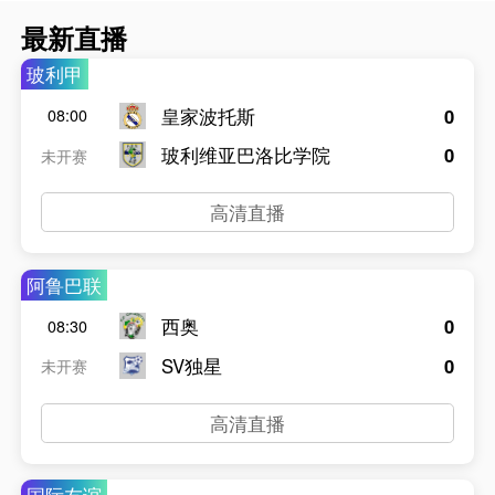
最新直播
玻利甲
皇家波托斯
0
08:00
玻利维亚巴洛比学院
0
未开赛
高清直播
阿鲁巴联
西奥
0
08:30
SV独星
0
未开赛
高清直播