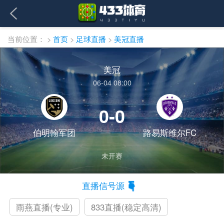
当前位置：
>
首页
>
足球直播
>
美冠直播
美冠
06-04 08:00
0-0
伯明翰军团
路易斯维尔FC
未开赛
直播信号源
雨燕直播(专业)
833直播(稳定高清)