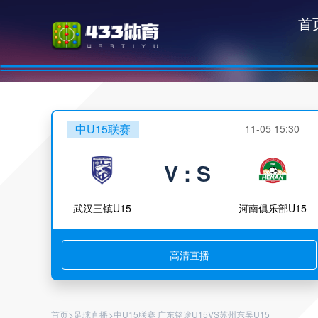
首
中U15联赛
11-05 15:30
V : S
武汉三镇U15
河南俱乐部U15
高清直播
>
>
首页
足球直播
中U15联赛 广东铭途U15VS苏州东吴U15