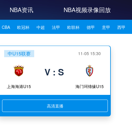
NBA资讯
NBA视频录像回放
CBA
欧冠杯
中超
法甲
欧联杯
德甲
意甲
西甲
NBA雄鹿
NBA76人
NBA森林狼
NBA凯尔特人
中U15联赛
11-05 15:30
NBA湖人
NBA赛程
NBA科比
NBA东契奇
NBA杜兰特
V : S
NBA资讯
上海海港U15
海门珂缔缘U15
高清直播