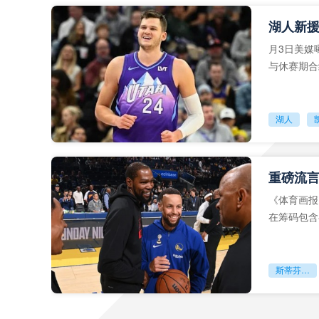
月3日美媒
与休赛期合
湖人
《体育画报
在筹码包含
的可能性。
斯蒂芬库里