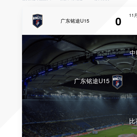
11月
0
广东铭途U15
中
广东铭途U15
比