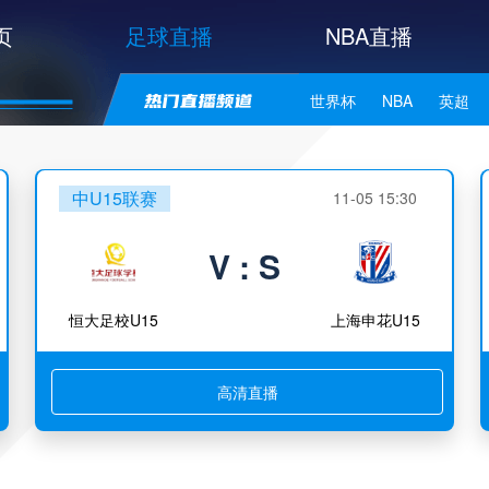
页
足球直播
NBA直播
世界杯
NBA
英超
中甲
韩K联
日职联
中U15联赛
11-05 15:30
NBA独行侠
NBA勇士
V : S
NBA库里
NBA詹姆斯
恒大足校U15
上海申花U15
高清直播