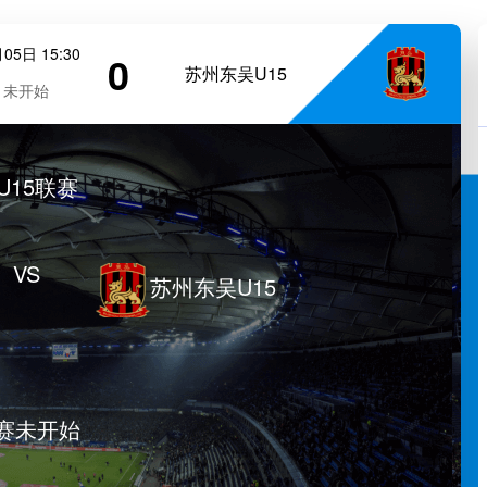
05日 15:30
0
苏州东吴U15
未开始
U15联赛
VS
苏州东吴U15
赛未开始