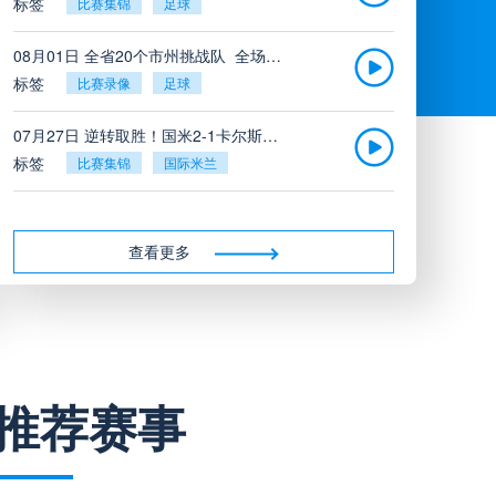
标签
比赛集锦
足球
08月01日 全省20个市州挑战队_全场录像回放
标签
比赛录像
足球
07月27日 逆转取胜！国米2-1卡尔斯鲁厄_全场录像回放
标签
比赛集锦
国际米兰
07月26日 广东凤铝_全场录像回放
标签
比赛录像
足球
查看更多
07月26日 吉图省实青年_全场录像回放
标签
比赛录像
足球
07月26日 三水强鸿轩青年_全场录像回放
推荐赛事
标签
比赛录像
足球
07月26日 广州戴拿模_全场录像回放
标签
比赛录像
足球