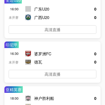
全运U20
广东U20
0
16:00
广西U20
0
未开赛
高清直播
印尼甲
婆罗洲FC
0
16:30
德瓦
0
未开赛
高清直播
亚精英赛
神户胜利船
0
18:00