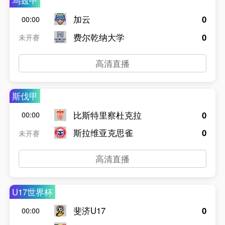
乌兹甲
加云
0
00:00
费尔乾纳大学
0
未开赛
高清直播
斯伐甲
比斯特里察杜克拉
0
00:00
斯拉维亚克思雀
0
未开赛
高清直播
U17世界杯
斐济U17
0
00:00