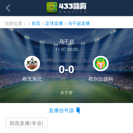
当前位置：
>
首页
>
足球直播
>
乌干超直播
乌干超
11-07 00:00
0-0
布戈洛比
布尔比德科
未开赛
直播信号源
雨燕直播(专业)