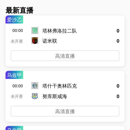
最新直播
爱沙乙
塔林弗洛拉二队
0
00:00
诺米联
0
未开赛
高清直播
乌兹甲
塔什干奥林匹克
0
00:00
努库斯咸海
0
未开赛
高清直播