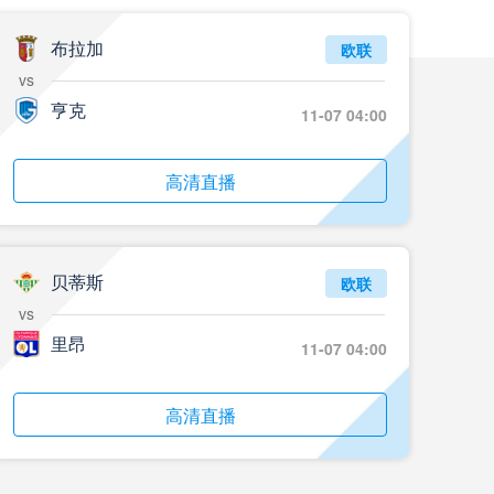
07月26日 18名小将登场！拜仁1-2德丙球队韦恩_全场录像回放
布拉加
标签
比赛集锦
拜仁慕尼黑
欧联
vs
07月26日 AC米兰2-2凯尔特人_全场录像回放
亨克
11-07 04:00
标签
比赛集锦
AC米兰
07月25日 云东海街道_全场录像回放
高清直播
标签
比赛录像
足球
07月25日 美的薪火_全场录像回放
贝蒂斯
欧联
标签
比赛录像
足球
vs
07月25日 藝品高國際_全场录像回放
里昂
11-07 04:00
标签
比赛录像
足球
高清直播
07月25日 大塘控股_全场录像回放
标签
比赛录像
足球