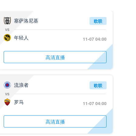
07月26日 百威·华兴_全场录像回放
标签
比赛录像
足球
塞萨洛尼基
欧联
vs
07月26日 中国澳门千叶_全场录像回放
年轻人
11-07 04:00
标签
比赛录像
足球
07月26日 中国香港碧波联_全场录像回放
高清直播
标签
比赛录像
足球
07月26日 肇庆立讯_全场录像回放
标签
比赛录像
足球
流浪者
欧联
vs
07月26日 佛山维京_全场录像回放
罗马
11-07 04:00
标签
比赛录像
足球
07月26日 友谊赛-阿尔伯特破门_全场录像回放
高清直播
标签
比赛集锦
多特蒙德