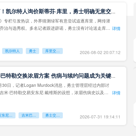
重磅流言！凯尔特人询价斯蒂芬·库里，勇士明确无意交易队魂
》专栏引发热议，外界猜测绿军有意尝试追逐库里，网传潜
乔治与选秀权。多名记者跟进辟谣，勇士没有讨论送走库里
详情
凯尔特人
勇士
库里交易传闻
2026-08-02 20:07:12
勇士叫停巴特勒交换浓眉方案 伤病与续约问题成为关键阻碍
30日，记者Logan Murdock消息，勇士管理层经过内部讨
吉米·巴特勒交易安东尼·戴维斯的设想，浓眉伤病史以及续
详情
安东尼戴维斯
吉米巴特勒
勇士交易浓眉
2026-07-31 19:14:11