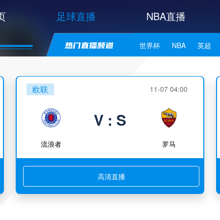
页
足球直播
NBA直播
世界杯
NBA
英超
中甲
韩K联
日职联
欧联
11-07 04:00
NBA独行侠
NBA勇士
V : S
NBA库里
NBA詹姆斯
流浪者
罗马
高清直播