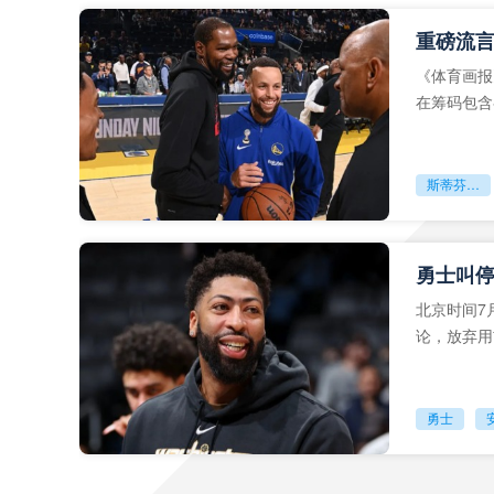
《体育画报
在筹码包含
的可能性。
斯蒂芬库里
北京时间7月
论，放弃用
约要求**
勇士