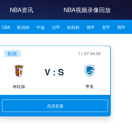
NBA资讯
NBA视频录像回放
CBA
欧冠杯
中超
法甲
欧联杯
德甲
意甲
西甲
NBA雄鹿
NBA76人
NBA森林狼
NBA凯尔特人
欧联
11-07 04:00
NBA湖人
NBA赛程
NBA科比
NBA东契奇
NBA杜兰特
V : S
NBA资讯
布拉加
亨克
高清直播