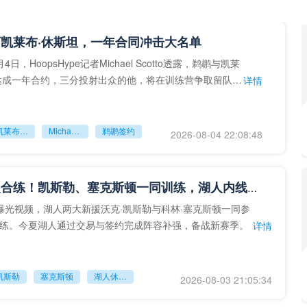
凯莱布·休斯坦，一年合同冲击大名单
日，HoopsHype记者Michael Scotto透露，鹈鹕与凯莱
达成一年合约，三分投射出众的他，将在训练营争取留队机
详情
凯莱布‑休斯坦
Michael Scotto
鹈鹕签约
2026-08-04 22:08:48
湖人新援合练！凯斯勒、塞克斯顿一同训练，湖人内线补强成型
曝光视频，湖人两大新援沃克·凯斯勒与科林·塞克斯顿一同参
练。今夏湖人通过交易与签约完成阵容补强，备战新赛季。
详情
凯斯勒
塞克斯顿
湖人休赛期引援
2026-08-03 21:05:34