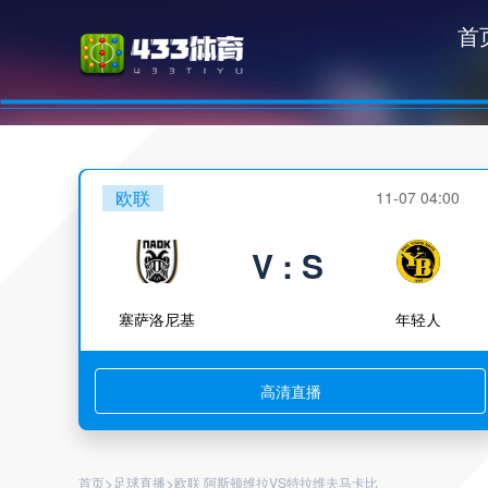
首
欧联
11-07 04:00
V : S
塞萨洛尼基
年轻人
高清直播
>
>
首页
足球直播
欧联 阿斯顿维拉VS特拉维夫马卡比