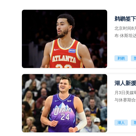
鹈鹕签下
北京时间8月4
布·休斯坦
会，
鹈鹕
月3日美媒
与休赛期合
湖人