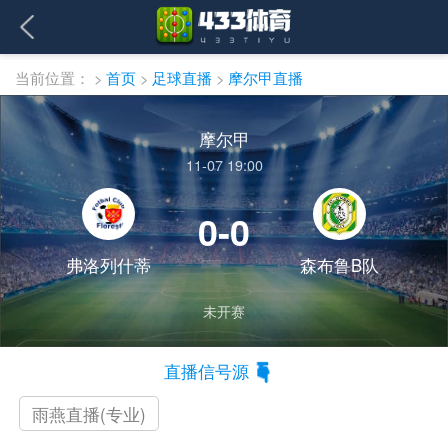
当前位置：
>
首页
>
足球直播
>
摩尔甲直播
摩尔甲
11-07 19:00
0-0
弗洛列什蒂
森布鲁B队
未开赛
直播信号源
雨燕直播(专业)