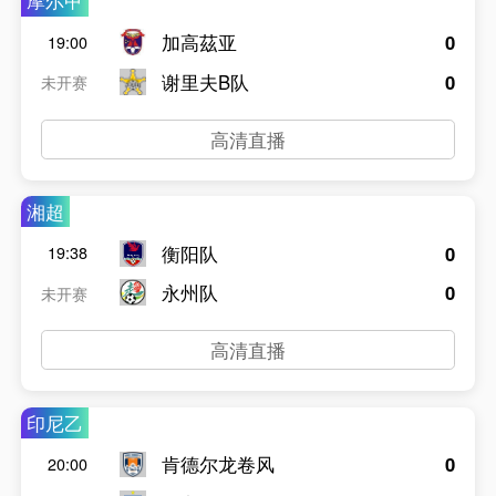
摩尔甲
加高茲亚
0
19:00
谢里夫B队
0
未开赛
高清直播
湘超
衡阳队
0
19:38
永州队
0
未开赛
高清直播
印尼乙
肯德尔龙卷风
0
20:00