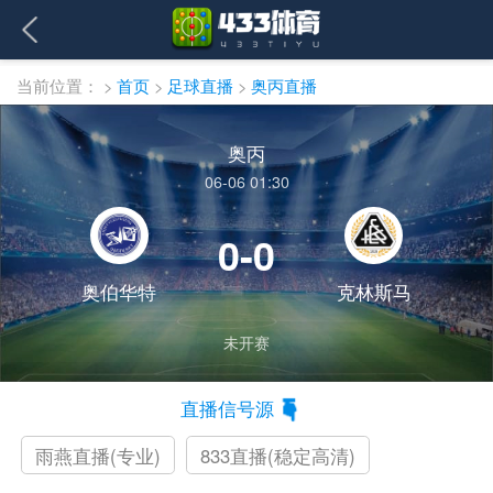
当前位置：
>
首页
>
足球直播
>
奥丙直播
奥丙
06-06 01:30
0-0
奥伯华特
克林斯马
未开赛
直播信号源
雨燕直播(专业)
833直播(稳定高清)