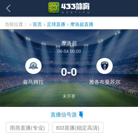
当前位置：
>
首页
>
足球直播
>
摩洛超直播
摩洛超
06-04 00:00
0-0
兹马姆拉
雅各布曼苏尔
未开赛
直播信号源
雨燕直播(专业)
833直播(稳定高清)