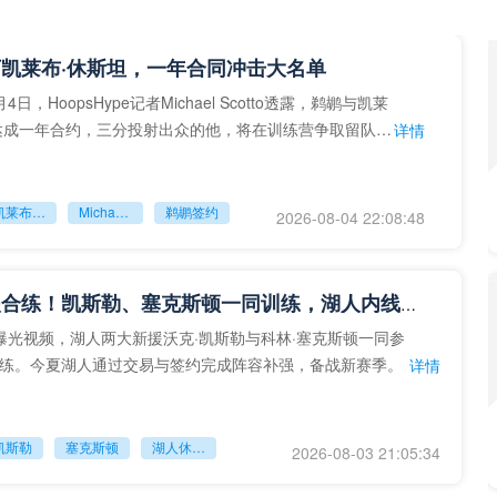
凯莱布·休斯坦，一年合同冲击大名单
日，HoopsHype记者Michael Scotto透露，鹈鹕与凯莱
达成一年合约，三分投射出众的他，将在训练营争取留队机
详情
凯莱布‑休斯坦
Michael Scotto
鹈鹕签约
2026-08-04 22:08:48
湖人新援合练！凯斯勒、塞克斯顿一同训练，湖人内线补强成型
曝光视频，湖人两大新援沃克·凯斯勒与科林·塞克斯顿一同参
练。今夏湖人通过交易与签约完成阵容补强，备战新赛季。
详情
凯斯勒
塞克斯顿
湖人休赛期引援
2026-08-03 21:05:34