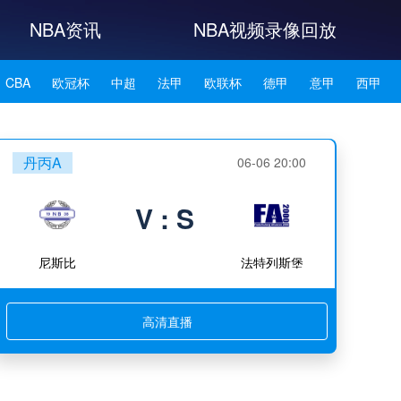
NBA资讯
NBA视频录像回放
CBA
欧冠杯
中超
法甲
欧联杯
德甲
意甲
西甲
NBA雄鹿
NBA76人
NBA森林狼
NBA凯尔特人
丹丙A
06-06 20:00
NBA湖人
NBA赛程
NBA科比
NBA东契奇
NBA杜兰特
V : S
NBA资讯
尼斯比
法特列斯堡
高清直播