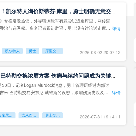
重磅流言！凯尔特人询价斯蒂芬·库里，勇士明确无意交易队魂
》专栏引发热议，外界猜测绿军有意尝试追逐库里，网传潜
乔治与选秀权。多名记者跟进辟谣，勇士没有讨论送走库里
详情
凯尔特人
勇士
库里交易传闻
2026-08-02 20:07:12
勇士叫停巴特勒交换浓眉方案 伤病与续约问题成为关键阻碍
30日，记者Logan Murdock消息，勇士管理层经过内部讨
吉米·巴特勒交易安东尼·戴维斯的设想，浓眉伤病史以及续
详情
安东尼戴维斯
吉米巴特勒
勇士交易浓眉
2026-07-31 19:14:11