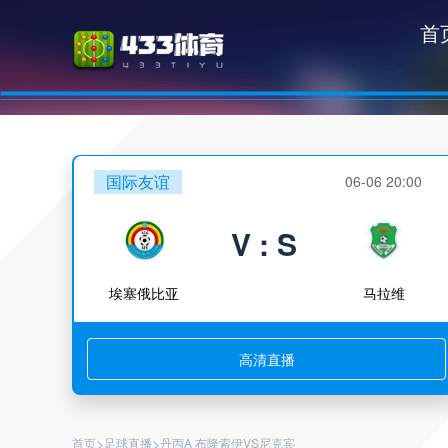
首
国际友谊
06-06 20:00
V : S
埃塞俄比亚
马拉维
高清直播
>
>
首页
足球直播
丹丙A 布隆索伊VS尼克宾