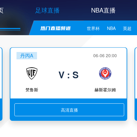
页
足球直播
NBA直播
世界杯
NBA
英超
中甲
韩K联
日职联
丹丙A
06-06 20:00
NBA独行侠
NBA勇士
V : S
NBA库里
NBA詹姆斯
梵鲁斯
赫斯霍尔姆
高清直播