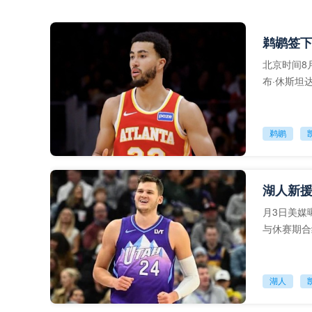
鹈鹕签下
北京时间8月4
布·休斯坦
会，
鹈鹕
月3日美媒
与休赛期合
湖人