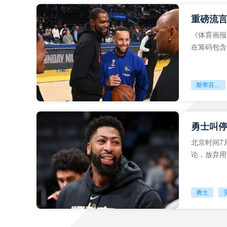
《体育画报
在筹码包含
的可能性。
斯蒂芬库里
北京时间7月
论，放弃用
约要求**
勇士