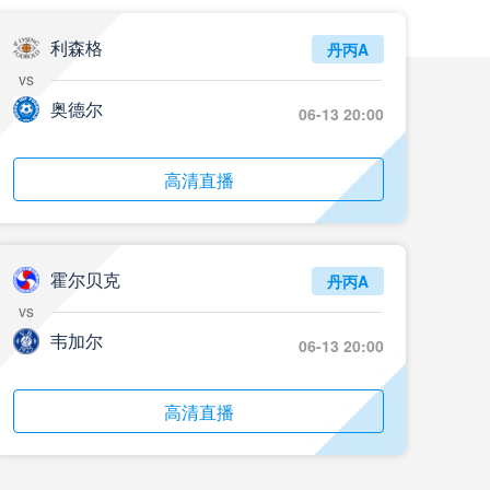
07月26日 18名小将登场！拜仁1-2德丙球队韦恩_全场录像回放
利森格
标签
比赛集锦
拜仁慕尼黑
丹丙A
vs
07月26日 AC米兰2-2凯尔特人_全场录像回放
奥德尔
06-13 20:00
标签
比赛集锦
AC米兰
07月25日 云东海街道_全场录像回放
高清直播
标签
比赛录像
足球
07月25日 美的薪火_全场录像回放
霍尔贝克
丹丙A
标签
比赛录像
足球
vs
07月25日 藝品高國際_全场录像回放
韦加尔
06-13 20:00
标签
比赛录像
足球
高清直播
07月25日 大塘控股_全场录像回放
标签
比赛录像
足球