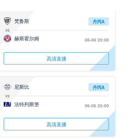
07月26日 百威·华兴_全场录像回放
标签
比赛录像
足球
梵鲁斯
丹丙A
vs
07月26日 中国澳门千叶_全场录像回放
赫斯霍尔姆
06-06 20:00
标签
比赛录像
足球
07月26日 中国香港碧波联_全场录像回放
高清直播
标签
比赛录像
足球
07月26日 肇庆立讯_全场录像回放
标签
比赛录像
足球
尼斯比
丹丙A
vs
07月26日 佛山维京_全场录像回放
法特列斯堡
06-06 20:00
标签
比赛录像
足球
07月26日 友谊赛-阿尔伯特破门_全场录像回放
高清直播
标签
比赛集锦
多特蒙德