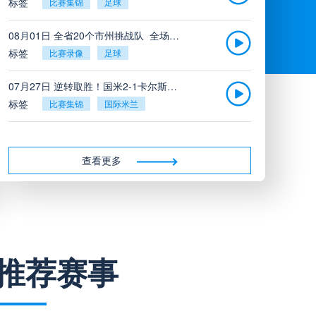
标签
比赛集锦
足球
08月01日 全省20个市州挑战队_全场录像回放
标签
比赛录像
足球
07月27日 逆转取胜！国米2-1卡尔斯鲁厄_全场录像回放
标签
比赛集锦
国际米兰
07月26日 广东凤铝_全场录像回放
标签
比赛录像
足球
查看更多
07月26日 吉图省实青年_全场录像回放
标签
比赛录像
足球
07月26日 三水强鸿轩青年_全场录像回放
推荐赛事
标签
比赛录像
足球
07月26日 广州戴拿模_全场录像回放
标签
比赛录像
足球