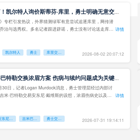
重磅流言！凯尔特人询价斯蒂芬·库里，勇士明确无意交易队魂
》专栏引发热议，外界猜测绿军有意尝试追逐库里，网传潜
乔治与选秀权。多名记者跟进辟谣，勇士没有讨论送走库里
详情
凯尔特人
勇士
库里交易传闻
2026-08-02 20:07:12
勇士叫停巴特勒交换浓眉方案 伤病与续约问题成为关键阻碍
30日，记者Logan Murdock消息，勇士管理层经过内部讨
吉米·巴特勒交易安东尼·戴维斯的设想，浓眉伤病史以及续
详情
安东尼戴维斯
吉米巴特勒
勇士交易浓眉
2026-07-31 19:14:11