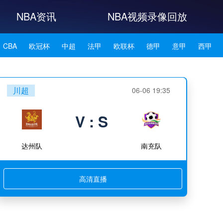
NBA资讯
NBA视频录像回放
CBA
欧冠杯
中超
法甲
欧联杯
德甲
意甲
西甲
NBA雄鹿
NBA76人
NBA森林狼
NBA凯尔特人
川超
06-06 19:35
NBA湖人
NBA赛程
NBA科比
NBA东契奇
NBA杜兰特
V : S
NBA资讯
达州队
南充队
高清直播