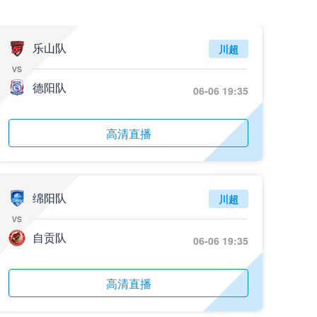
07月26日 百威·华兴_全场录像回放
标签
比赛录像
足球
乐山队
川超
vs
07月26日 中国澳门千叶_全场录像回放
德阳队
06-06 19:35
标签
比赛录像
足球
07月26日 中国香港碧波联_全场录像回放
高清直播
标签
比赛录像
足球
07月26日 肇庆立讯_全场录像回放
标签
比赛录像
足球
绵阳队
川超
vs
07月26日 佛山维京_全场录像回放
自贡队
06-06 19:35
标签
比赛录像
足球
07月26日 友谊赛-阿尔伯特破门_全场录像回放
高清直播
标签
比赛集锦
多特蒙德